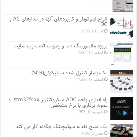
انواع اپتوکوپلر و کاربردهای آنها در مدارهای AC و
DC
آبان 20, 1399
پروژه مانيتورينگ دما و رطوبت تحت وب سایت
اسفند 17, 1394
یکسوساز کنترل شده سیلیکونی(SCR)
اسفند 11, 1396
راه اندازی واحد ADC میکروکنترلر stm32f4xx و
نمونه برداری با نرخ مشخص
شهریور 10, 1397
یک منبع تغذیه سوئیچینگ چگونه کار می کند
بهمن 6, 1396