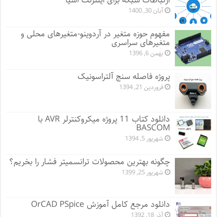
ارتباطات شبکه برای اینترنت اشیا
آبان 30, 1400
مفهوم حوزه متغیر در آردوینو-متغیرهای محلی و
متغیرهای سراسری
بهمن 6, 1396
پروژه فاصله سنج آلتراسونیک
فروردین 21, 1394
دانلود کتاب 11 پروژه میکروکنترلر AVR با
BASCOM
شهریور 5, 1394
چگونه بهترین محصولات ترانسمیتر فشار را بخریم؟
شهریور 25, 1399
دانلود مرجع کامل آموزش OrCAD PSpice
آذر 18, 1392