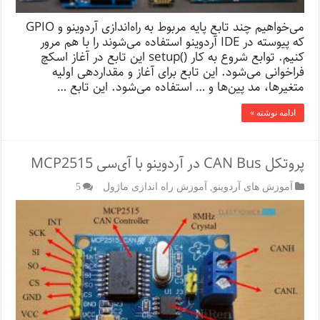
می‌خواهیم چند تابع پایه مربوط به راه‌اندازی آردوینو و GPIO
که پیوسته در IDE آردوینو استفاده می‌شوند را با هم مرور
کنیم. توابع شروع به کار ()setup این تابع در آغاز اسکچ
فراخوانی می‌شود. این تابع برای آغاز و مقداردهی اولیه
متغیرها، مد پین‌ها و … استفاده می‌شود. این تابع …
ادامه نوشته »
پروتکل CAN Bus در آردوینو با آی‌سی MCP2515
آموزش های آردوینو
,
آموزش راه اندازی ماژول
5