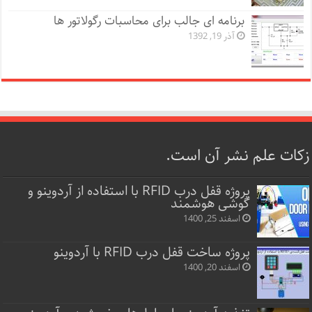
برنامه ای جالب برای محاسبات رگولاتور ها
آذر 19, 1392
زکات علم نشر آن است.
پروژه قفل‌ درب RFID با استفاده از آردوینو و
گوشی هوشمند
اسفند 25, 1400
پروژه ساخت قفل‌ درب RFID با آردوینو
اسفند 20, 1400