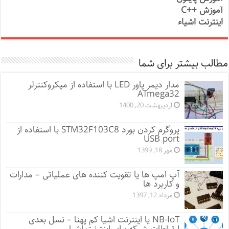
آموزش ++C
اینترنت اشیاء
مطالب بیشتر برای شما
مدار دیمر پاور LED با استفاده از میکروکنترلر
ATmega32
اردیبهشت 20, 1400
پروگرم کردن بورد STM32F103C8 با استفاده از
USB port
مهر 18, 1399
آپ امپ ها یا تقویت کننده های عملیاتی – مدارات
و کاربرد ها
مرداد 12, 1397
NB-IoT یا اینترنت اشیا کم پهنا – نسل بعدی