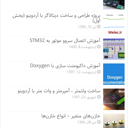
پروژه طراحی و ساخت دیتالاگر با آردوینو (بخش
اول)
تیر 10, 1396
آموزش اتصال سروو موتور به STM32
اردیبهشت 8, 1400
آموزش داکیومنت سازی با Doxygen
اردیبهشت 12, 1397
ساخت ولتمتر ، آمپرمتر و وات متر با آردوینو
شهریور 23, 1397
خازن‌های متغیر – انواع خازن‌ها
دی 28, 1396