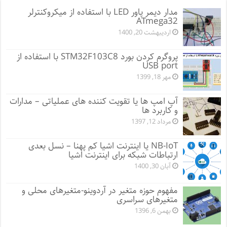
مدار دیمر پاور LED با استفاده از میکروکنترلر
ATmega32
اردیبهشت 20, 1400
پروگرم کردن بورد STM32F103C8 با استفاده از
USB port
مهر 18, 1399
آپ امپ ها یا تقویت کننده های عملیاتی – مدارات
و کاربرد ها
مرداد 12, 1397
NB-IoT یا اینترنت اشیا کم پهنا – نسل بعدی
ارتباطات شبکه برای اینترنت اشیا
آبان 30, 1400
مفهوم حوزه متغیر در آردوینو-متغیرهای محلی و
متغیرهای سراسری
بهمن 6, 1396