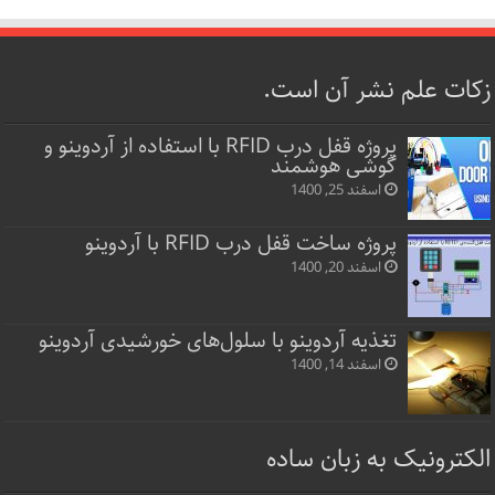
زکات علم نشر آن است.
پروژه قفل‌ درب RFID با استفاده از آردوینو و
گوشی هوشمند
اسفند 25, 1400
پروژه ساخت قفل‌ درب RFID با آردوینو
اسفند 20, 1400
تغذیه آردوینو با سلول‌های خورشیدی آردوینو
اسفند 14, 1400
الکترونیک به زبان ساده