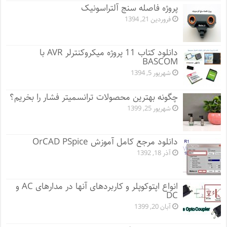
پروژه فاصله سنج آلتراسونیک
فروردین 21, 1394
دانلود کتاب 11 پروژه میکروکنترلر AVR با
BASCOM
شهریور 5, 1394
چگونه بهترین محصولات ترانسمیتر فشار را بخریم؟
شهریور 25, 1399
دانلود مرجع کامل آموزش OrCAD PSpice
آذر 18, 1392
انواع اپتوکوپلر و کاربردهای آنها در مدارهای AC و
DC
آبان 20, 1399