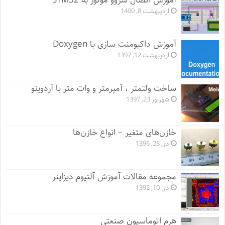
آموزش اتصال سروو موتور به STM32
اردیبهشت 8, 1400
آموزش داکیومنت سازی با Doxygen
اردیبهشت 12, 1397
ساخت ولتمتر ، آمپرمتر و وات متر با آردوینو
شهریور 23, 1397
خازن‌های متغیر – انواع خازن‌ها
دی 28, 1396
مجموعه مقالات آموزش آلتیوم دیزاینر
دی 10, 1392
هرم اتوماسیون صنعتی