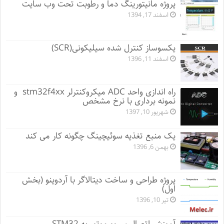
پروژه مانيتورينگ دما و رطوبت تحت وب سایت
اسفند 17, 1394
یکسوساز کنترل شده سیلیکونی(SCR)
اسفند 11, 1396
راه اندازی واحد ADC میکروکنترلر stm32f4xx و
نمونه برداری با نرخ مشخص
شهریور 10, 1397
یک منبع تغذیه سوئیچینگ چگونه کار می کند
بهمن 6, 1396
پروژه طراحی و ساخت دیتالاگر با آردوینو (بخش
اول)
تیر 10, 1396