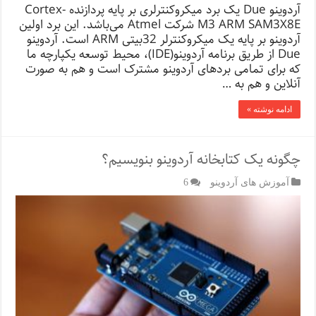
آردوینو Due یک برد میکروکنترلری بر پایه پردازنده Cortex-
M3 ARM SAM3X8E شرکت Atmel می‌باشد. این برد اولین
آردوینو بر پایه یک میکروکنترلر 32بیتی ARM است. آردوینو
Due از طریق برنامه آردوینو(IDE)، محیط توسعه یکپارچه ما
که برای تمامی بردهای آردوینو مشترک است و هم به صورت
آنلاین و هم به …
ادامه نوشته »
چگونه یک کتابخانه آردوینو بنویسیم؟
آموزش های آردوینو
6