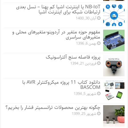
NB-IoT یا اینترنت اشیا کم پهنا – نسل بعدی
ارتباطات شبکه برای اینترنت اشیا
آبان 30, 1400
مفهوم حوزه متغیر در آردوینو-متغیرهای محلی و
متغیرهای سراسری
بهمن 6, 1396
پروژه فاصله سنج آلتراسونیک
فروردین 21, 1394
دانلود کتاب 11 پروژه میکروکنترلر AVR با
BASCOM
شهریور 5, 1394
چگونه بهترین محصولات ترانسمیتر فشار را بخریم؟
شهریور 25, 1399