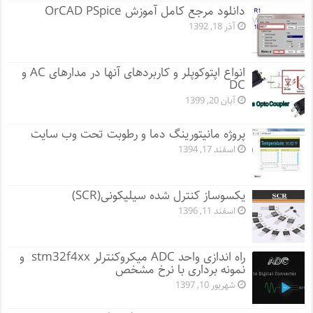
دانلود مرجع کامل آموزش OrCAD PSpice
آذر 18, 1392
انواع اپتوکوپلر و کاربردهای آنها در مدارهای AC و
DC
آبان 20, 1399
پروژه مانيتورينگ دما و رطوبت تحت وب سایت
اسفند 17, 1394
یکسوساز کنترل شده سیلیکونی(SCR)
اسفند 11, 1396
راه اندازی واحد ADC میکروکنترلر stm32f4xx و
نمونه برداری با نرخ مشخص
شهریور 10, 1397