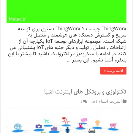
ThingWorx چیست ؟ ThingWorx بستری برای توسعه
سریع و گسترش دستگاه های هوشمند و متصل به
شبکه است. مجموعه ابزارهای توسعه IoT یکپارچه آن از
ارتباطات , تحلیل , تولید و دیگر جنبه های IoT پشتیبانی می
کنند.در ادامه با میکرودیزاینرالکترونیک باشید تا بیشتر با این
پلتفرم آشنا بشیم. این بستر …
ادامه نوشته »
تکنولوژی و پروتکل های اینترنت اشیا
اینترنت اشیاء IoT
1