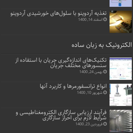
تغذیه آردوینو با سلول‌های خورشیدی آردوینو
اسفند 14, 1400
الکترونیک به زبان ساده
تکنیک‌های اندازه‌گیری جریان با استفاده از
سنسورهای مختلف جریان
بهمن 24, 1400
انواع ترانسفورمرها و کاربرد آنها
شهریور 10, 1400
فرآیند ارزیابی سازگاری الکترومغناطیسی و
شرایط لازم برای احراز سازگاری
فروردین 23, 1400