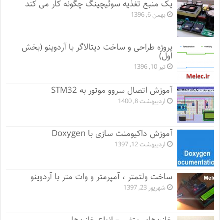
یک منبع تغذیه سوئیچینگ چگونه کار می کند
بهمن 6, 1396
پروژه طراحی و ساخت دیتالاگر با آردوینو (بخش
اول)
تیر 10, 1396
آموزش اتصال سروو موتور به STM32
اردیبهشت 8, 1400
آموزش داکیومنت سازی با Doxygen
اردیبهشت 12, 1397
ساخت ولتمتر ، آمپرمتر و وات متر با آردوینو
شهریور 23, 1397