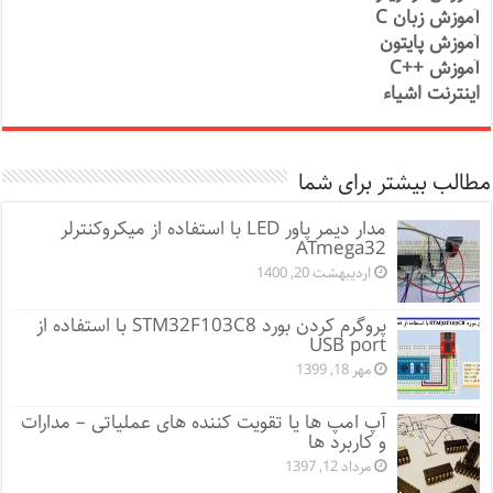
آموزش زبان C
آموزش پایتون
آموزش ++C
اینترنت اشیاء
مطالب بیشتر برای شما
مدار دیمر پاور LED با استفاده از میکروکنترلر
ATmega32
اردیبهشت 20, 1400
پروگرم کردن بورد STM32F103C8 با استفاده از
USB port
مهر 18, 1399
آپ امپ ها یا تقویت کننده های عملیاتی – مدارات
و کاربرد ها
مرداد 12, 1397