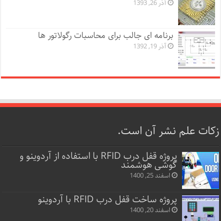
آذر 26, 1393
برنامه ای جالب برای محاسبات رگولاتور ها
آذر 19, 1392
زکات علم نشر آن است.
پروژه قفل‌ درب RFID با استفاده از آردوینو و
گوشی هوشمند
اسفند 25, 1400
پروژه ساخت قفل‌ درب RFID با آردوینو
اسفند 20, 1400