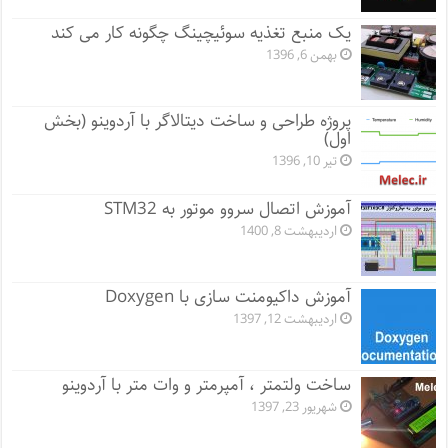
یک منبع تغذیه سوئیچینگ چگونه کار می کند
بهمن 6, 1396
پروژه طراحی و ساخت دیتالاگر با آردوینو (بخش
اول)
تیر 10, 1396
آموزش اتصال سروو موتور به STM32
اردیبهشت 8, 1400
آموزش داکیومنت سازی با Doxygen
اردیبهشت 12, 1397
ساخت ولتمتر ، آمپرمتر و وات متر با آردوینو
شهریور 23, 1397