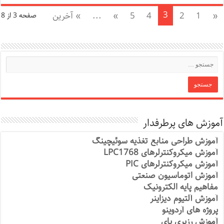
3
«
1
2
4
5
»
...
» آخرین
صفحه 3 از 8
آموزش های پرطرفدار
آموزش طراحی منابع تغذیه سوئیچینگ
آموزش میکروکنترلرهای LPC1768
آموزش میکروکنترلرهای PIC
آموزش اتوماسیون صنعتی
مفاهیم پایه الکترونیک
آموزش آلتیوم دیزاینر
پروژه های آردوینو
آموزش رزبری پای