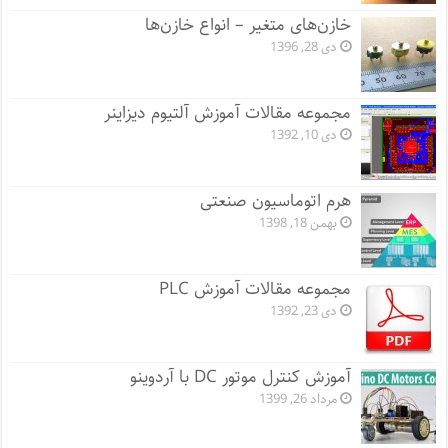
خازن‌های متغیر – انواع خازن‌ها
دی 28, 1396
مجموعه مقالات آموزش آلتیوم دیزاینر
دی 10, 1392
هرم اتوماسیون صنعتی
بهمن 18, 1398
مجموعه مقالات آموزش PLC
دی 23, 1392
آموزش کنترل موتور DC با آردوینو
مرداد 26, 1399