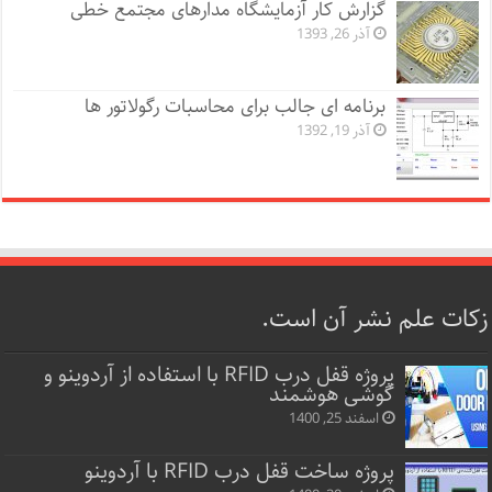
گزارش کار آزمایشگاه مدارهای مجتمع خطی
آذر 26, 1393
برنامه ای جالب برای محاسبات رگولاتور ها
آذر 19, 1392
زکات علم نشر آن است.
پروژه قفل‌ درب RFID با استفاده از آردوینو و
گوشی هوشمند
اسفند 25, 1400
پروژه ساخت قفل‌ درب RFID با آردوینو