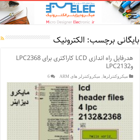
بایگانی برچسب:
الکترونیک
هدرفایل راه اندازی LCD کاراکتری برای LPC2368
وLPC2132
میکروکنترلرها
,
میکروکنترلر های ARM
6