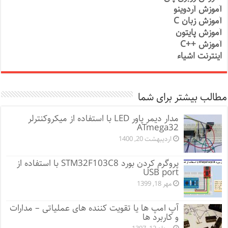
آموزش آردوینو
آموزش زبان C
آموزش پایتون
آموزش ++C
اینترنت اشیاء
مطالب بیشتر برای شما
مدار دیمر پاور LED با استفاده از میکروکنترلر
ATmega32
اردیبهشت 20, 1400
پروگرم کردن بورد STM32F103C8 با استفاده از
USB port
مهر 18, 1399
آپ امپ ها یا تقویت کننده های عملیاتی – مدارات
و کاربرد ها