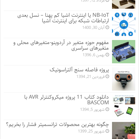
مرداد 12, 1397
NB-IoT یا اینترنت اشیا کم پهنا – نسل بعدی
ارتباطات شبکه برای اینترنت اشیا
آبان 30, 1400
مفهوم حوزه متغیر در آردوینو-متغیرهای محلی و
متغیرهای سراسری
بهمن 6, 1396
پروژه فاصله سنج آلتراسونیک
فروردین 21, 1394
دانلود کتاب 11 پروژه میکروکنترلر AVR با
BASCOM
شهریور 5, 1394
چگونه بهترین محصولات ترانسمیتر فشار را بخریم؟
شهریور 25, 1399