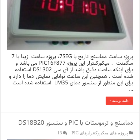
پروژه ساعت دماسنج تاریخ با 7SEG، پروژه ساعت زیبا با 7
سگمنت . میکورکنترلر این پروژه PIC16F877 می باشد و
برای اینکه ساعت دقیق باشد از آی سی DS1302 استفاده
شده است . همچنین این ساعت توانایی نمایش دما را دارد و
برای این منظور از سنسور دمای LM35 استفاده شده است
…
ادامه نوشته »
دماسنج و ترموستات با PIC و سنسور DS18B20
پروژه های میکروکنترلرهای PIC
13