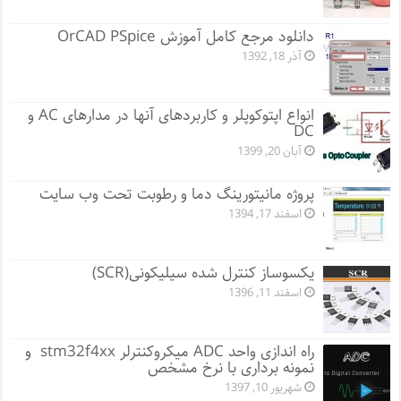
دانلود مرجع کامل آموزش OrCAD PSpice
آذر 18, 1392
انواع اپتوکوپلر و کاربردهای آنها در مدارهای AC و
DC
آبان 20, 1399
پروژه مانيتورينگ دما و رطوبت تحت وب سایت
اسفند 17, 1394
یکسوساز کنترل شده سیلیکونی(SCR)
اسفند 11, 1396
راه اندازی واحد ADC میکروکنترلر stm32f4xx و
نمونه برداری با نرخ مشخص
شهریور 10, 1397