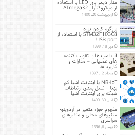
مدار دیمر پاور LED با استفاده
از میکروکنترلر ATmega32
اردیبهشت 20, 1400
پروگرم کردن بورد
STM32F103C8 با استفاده از
USB port
مهر 18, 1399
آپ امپ ها یا تقویت کننده
های عملیاتی – مدارات و
کاربرد ها
مرداد 12, 1397
NB-IoT یا اینترنت اشیا کم
پهنا – نسل بعدی ارتباطات
شبکه برای اینترنت اشیا
آبان 30, 1400
مفهوم حوزه متغیر در آردوینو-
متغیرهای محلی و متغیرهای
سراسری
بهمن 6, 1396