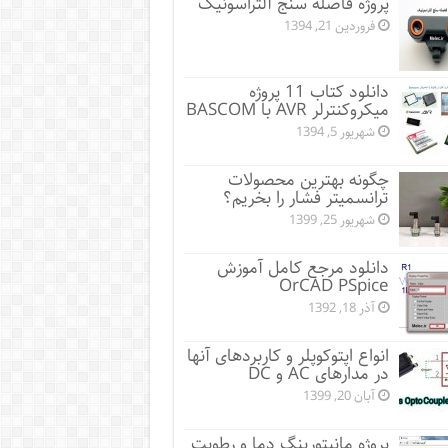
پروژه فاصله سنج آلتراسونیک
فروردین 21, 1394
دانلود کتاب 11 پروژه
میکروکنترلر AVR با BASCOM
شهریور 5, 1394
چگونه بهترین محصولات
ترانسمیتر فشار را بخریم؟
شهریور 25, 1399
دانلود مرجع کامل آموزش
OrCAD PSpice
آذر 18, 1392
انواع اپتوکوپلر و کاربردهای آنها
در مدارهای AC و DC
آبان 20, 1399
پروژه مانيتورينگ دما و رطوبت