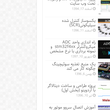
تحت وب سایت
اسفند 17, 1394
یکسوساز کنترل شده
سیلیکونی(SCR)
اسفند 11, 1396
راه اندازی واحد ADC
میکروکنترلر stm32f4xx و
نمونه برداری با نرخ مشخص
شهریور 10, 1397
یک منبع تغذیه سوئیچینگ
چگونه کار می کند
بهمن 6, 1396
پروژه طراحی و ساخت دیتالاگر
با آردوینو (بخش اول)
تیر 10, 1396
آموزش اتصال سروو موتور به