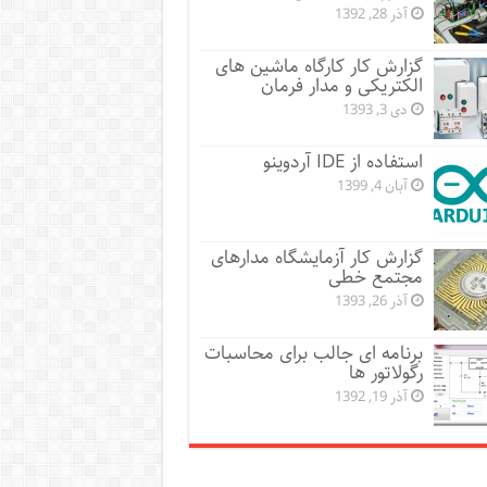
آذر 28, 1392
گزارش کار کارگاه ماشین های
الکتریکی و مدار فرمان
دی 3, 1393
استفاده از IDE آردوینو
آبان 4, 1399
گزارش کار آزمایشگاه مدارهای
مجتمع خطی
آذر 26, 1393
برنامه ای جالب برای محاسبات
رگولاتور ها
آذر 19, 1392