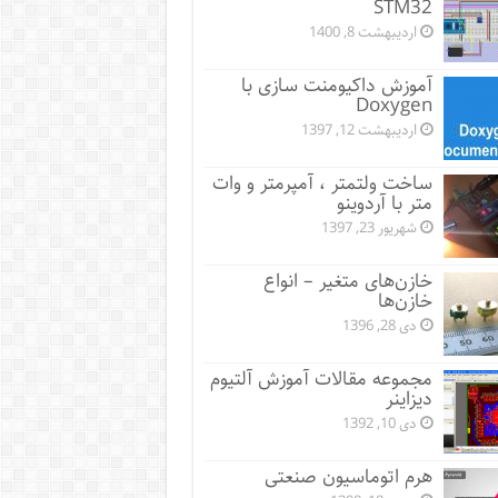
STM32
اردیبهشت 8, 1400
آموزش داکیومنت سازی با
Doxygen
اردیبهشت 12, 1397
ساخت ولتمتر ، آمپرمتر و وات
متر با آردوینو
شهریور 23, 1397
خازن‌های متغیر – انواع
خازن‌ها
دی 28, 1396
مجموعه مقالات آموزش آلتیوم
دیزاینر
دی 10, 1392
هرم اتوماسیون صنعتی