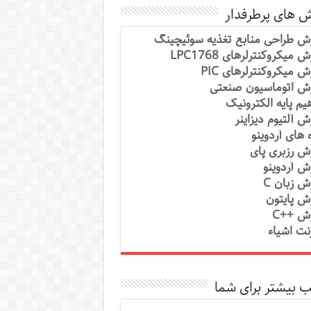
ش های پرطرفدار
ش طراحی منابع تغذیه سوئیچینگ
 میکروکنترلرهای LPC1768
ش میکروکنترلرهای PIC
ش اتوماسیون صنعتی
یم پایه الکترونیک
ش آلتیوم دیزاینر
ه های آردوینو
ش رزبری پای
ش آردوینو
ش زبان C
ش پایتون
ش ++C
رنت اشیاء
 بیشتر برای شما