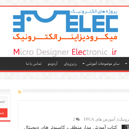
سایر موضوعات آموزشی
رزبری‌پای
آردوینو
تماس با ما
رونیک)
,
آموزش های FPGA
2
کتاب آموزش مدار منطقی، کامپٻوتر های دیجيتال