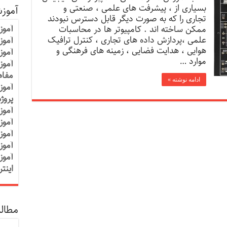
بسياری از ، پيشرفت های علمی ، صنعتی و
آموز
تجاری را که به صورت دیگر قابل دسترس نبودند
آموز
ممکن ساخته اند . کامپيوتر ها در محاسبات
علمی ،پردازش داده های تجاری ، کنترل ترافيک
آموزش
هوایی ، هدایت فضایی ، زمينه های فرهنگی و
آموز
موارد …
آموز
مفاه
ادامه نوشته »
آموز
پروژ
آموز
آموز
آموز
آموز
آموز
اینت
مطالب