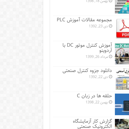
بهمن 18, 1398
مجموعه مقالات آموزش PLC
دی 23, 1392
آموزش کنترل موتور DC با
آردوینو
مرداد 26, 1399
دانلود جزوه کنترل صنعتی
دی 22, 1392
حلقه ها در زبان C
بهمن 22, 1398
گزارش کار آزمایشگاه
الکترونیک صنعتی