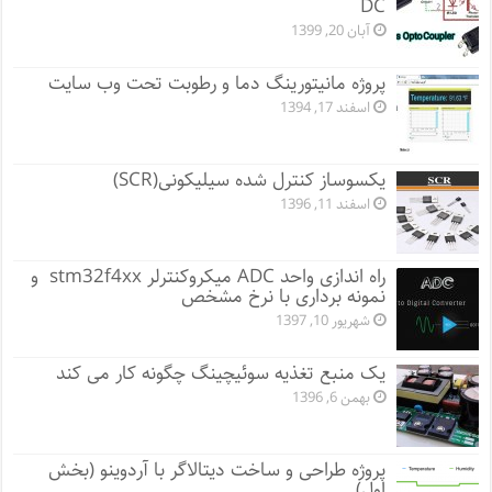
DC
آبان 20, 1399
پروژه مانيتورينگ دما و رطوبت تحت وب سایت
اسفند 17, 1394
یکسوساز کنترل شده سیلیکونی(SCR)
اسفند 11, 1396
راه اندازی واحد ADC میکروکنترلر stm32f4xx و
نمونه برداری با نرخ مشخص
شهریور 10, 1397
یک منبع تغذیه سوئیچینگ چگونه کار می کند
بهمن 6, 1396
پروژه طراحی و ساخت دیتالاگر با آردوینو (بخش
اول)