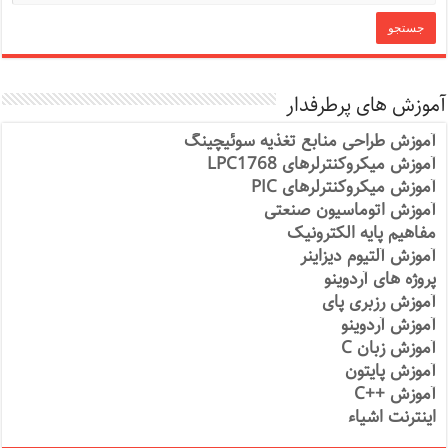
آموزش های پرطرفدار
آموزش طراحی منابع تغذیه سوئیچینگ
آموزش میکروکنترلرهای LPC1768
آموزش میکروکنترلرهای PIC
آموزش اتوماسیون صنعتی
مفاهیم پایه الکترونیک
آموزش آلتیوم دیزاینر
پروژه های آردوینو
آموزش رزبری پای
آموزش آردوینو
آموزش زبان C
آموزش پایتون
آموزش ++C
اینترنت اشیاء