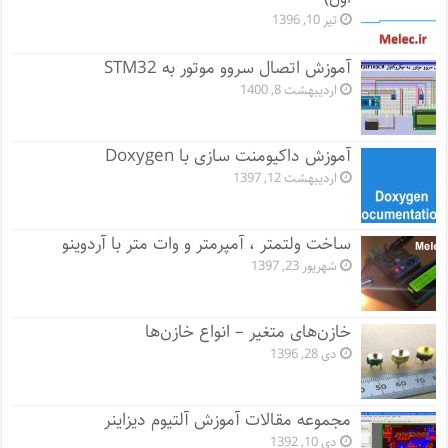
تیر 10, 1396
آموزش اتصال سروو موتور به STM32
اردیبهشت 8, 1400
آموزش داکیومنت سازی با Doxygen
اردیبهشت 12, 1397
ساخت ولتمتر ، آمپرمتر و وات متر با آردوینو
شهریور 23, 1397
خازن‌های متغیر – انواع خازن‌ها
دی 28, 1396
مجموعه مقالات آموزش آلتیوم دیزاینر
دی 10, 1392