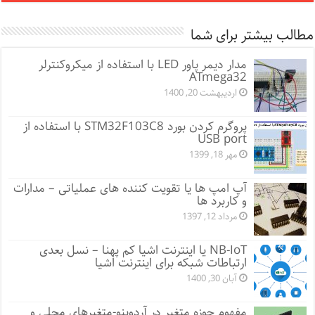
مطالب بیشتر برای شما
مدار دیمر پاور LED با استفاده از میکروکنترلر
ATmega32
اردیبهشت 20, 1400
پروگرم کردن بورد STM32F103C8 با استفاده از
USB port
مهر 18, 1399
آپ امپ ها یا تقویت کننده های عملیاتی – مدارات
و کاربرد ها
مرداد 12, 1397
NB-IoT یا اینترنت اشیا کم پهنا – نسل بعدی
ارتباطات شبکه برای اینترنت اشیا
آبان 30, 1400
مفهوم حوزه متغیر در آردوینو-متغیرهای محلی و