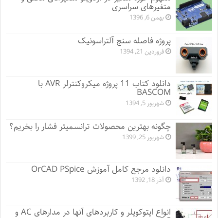
متغیرهای سراسری
بهمن 6, 1396
پروژه فاصله سنج آلتراسونیک
فروردین 21, 1394
دانلود کتاب 11 پروژه میکروکنترلر AVR با
BASCOM
شهریور 5, 1394
چگونه بهترین محصولات ترانسمیتر فشار را بخریم؟
شهریور 25, 1399
دانلود مرجع کامل آموزش OrCAD PSpice
آذر 18, 1392
انواع اپتوکوپلر و کاربردهای آنها در مدارهای AC و