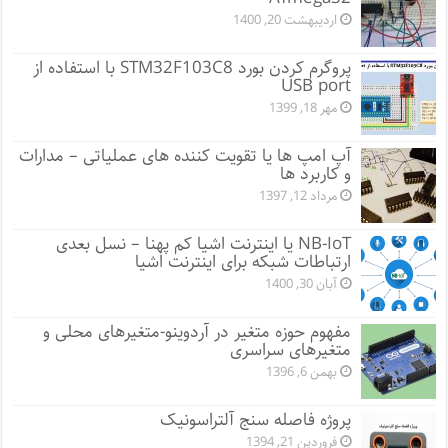
اردیبهشت 20, 1400
پروگرم کردن بورد STM32F103C8 با استفاده از
USB port
مهر 18, 1399
آپ امپ ها یا تقویت کننده های عملیاتی – مدارات
و کاربرد ها
مرداد 12, 1397
NB-IoT یا اینترنت اشیا کم پهنا – نسل بعدی
ارتباطات شبکه برای اینترنت اشیا
آبان 30, 1400
مفهوم حوزه متغیر در آردوینو-متغیرهای محلی و
متغیرهای سراسری
بهمن 6, 1396
پروژه فاصله سنج آلتراسونیک
فروردین 21, 1394