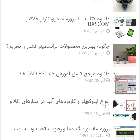
دانلود کتاب 11 پروژه میکروکنترلر AVR با
BASCOM
شهریور 5, 1394
چگونه بهترین محصولات ترانسمیتر فشار را بخریم؟
شهریور 25, 1399
دانلود مرجع کامل آموزش OrCAD PSpice
آذر 18, 1392
انواع اپتوکوپلر و کاربردهای آنها در مدارهای AC و
DC
آبان 20, 1399
پروژه مانيتورينگ دما و رطوبت تحت وب سایت
اسفند 17, 1394