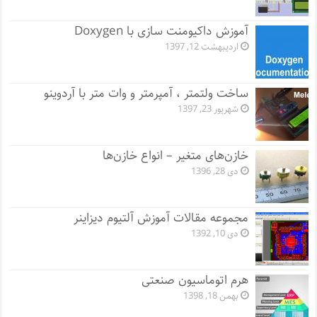
آموزش داکیومنت سازی با Doxygen
اردیبهشت 12, 1397
ساخت ولتمتر ، آمپرمتر و وات متر با آردوینو
شهریور 23, 1397
خازن‌های متغیر – انواع خازن‌ها
دی 28, 1396
مجموعه مقالات آموزش آلتیوم دیزاینر
دی 10, 1392
هرم اتوماسیون صنعتی
بهمن 18, 1398