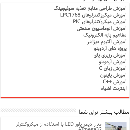
آموزش طراحی منابع تغذیه سوئیچینگ
آموزش میکروکنترلرهای LPC1768
آموزش میکروکنترلرهای PIC
آموزش اتوماسیون صنعتی
مفاهیم پایه الکترونیک
آموزش آلتیوم دیزاینر
پروژه های آردوینو
آموزش رزبری پای
آموزش آردوینو
آموزش زبان C
آموزش پایتون
آموزش ++C
اینترنت اشیاء
مطالب بیشتر برای شما
مدار دیمر پاور LED با استفاده از میکروکنترلر
ATmega32