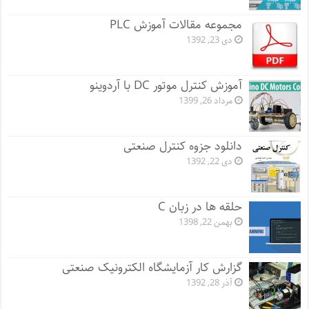
مجموعه مقالات آموزش PLC
دی 23, 1392
آموزش کنترل موتور DC با آردوینو
مرداد 26, 1399
دانلود جزوه کنترل صنعتی
دی 22, 1392
حلقه ها در زبان C
بهمن 22, 1398
گزارش کار آزمایشگاه الکترونیک صنعتی
آذر 28, 1392