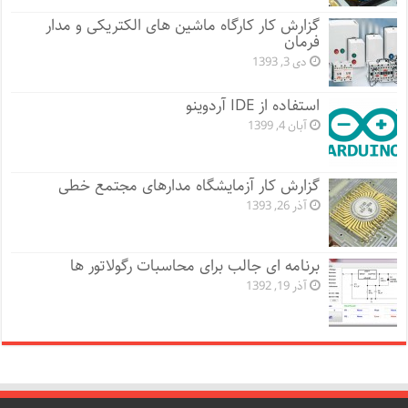
گزارش کار کارگاه ماشین های الکتریکی و مدار
فرمان
دی 3, 1393
استفاده از IDE آردوینو
آبان 4, 1399
گزارش کار آزمایشگاه مدارهای مجتمع خطی
آذر 26, 1393
برنامه ای جالب برای محاسبات رگولاتور ها
آذر 19, 1392