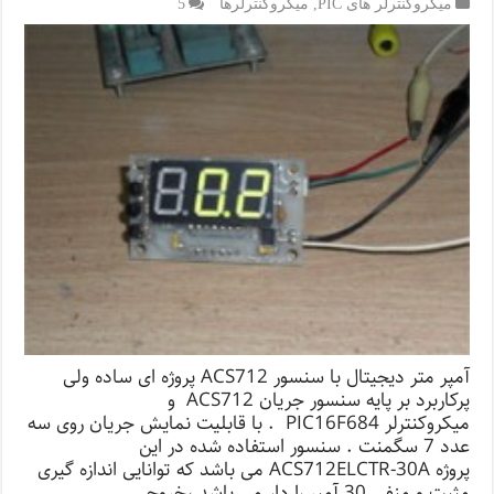
میکروکنترلر های PIC
,
میکروکنترلرها
5
آمپر متر دیجیتال با سنسور ACS712 پروژه ای ساده ولی
پرکاربرد بر پایه سنسور جریان ACS712 و
میکروکنترلر PIC16F684 . با قابلیت نمایش جریان روی سه
عدد 7 سگمنت . سنسور استفاده شده در این
پروژه ACS712ELCTR-30A می باشد که توانایی اندازه گیری
مثبت و منفی 30 آمپر را دار می باشد ،خروجی …