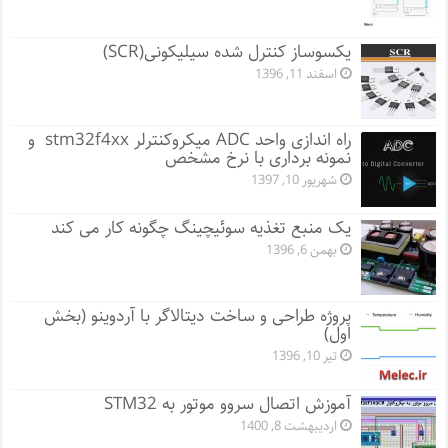
یکسوساز کنترل شده سیلیکونی(SCR)
اسفند 11, 1396
راه اندازی واحد ADC میکروکنترلر stm32f4xx و
نمونه برداری با نرخ مشخص
شهریور 10, 1397
یک منبع تغذیه سوئیچینگ چگونه کار می کند
بهمن 6, 1396
پروژه طراحی و ساخت دیتالاگر با آردوینو (بخش
اول)
تیر 10, 1396
آموزش اتصال سروو موتور به STM32
اردیبهشت 8, 1400