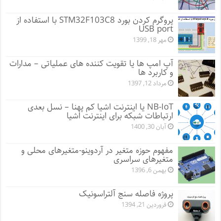
پروگرم کردن بورد STM32F103C8 با استفاده از
USB port
مهر 18, 1399
آپ امپ ها یا تقویت کننده های عملیاتی – مدارات
و کاربرد ها
مرداد 12, 1397
NB-IoT یا اینترنت اشیا کم پهنا – نسل بعدی
ارتباطات شبکه برای اینترنت اشیا
آبان 30, 1400
مفهوم حوزه متغیر در آردوینو-متغیرهای محلی و
متغیرهای سراسری
بهمن 6, 1396
پروژه فاصله سنج آلتراسونیک
فروردین 21, 1394