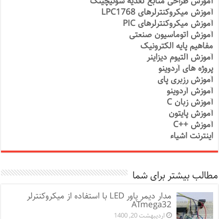
آموزش طراحی منابع تغذیه سوئیچینگ
آموزش میکروکنترلرهای LPC1768
آموزش میکروکنترلرهای PIC
آموزش اتوماسیون صنعتی
مفاهیم پایه الکترونیک
آموزش آلتیوم دیزاینر
پروژه های آردوینو
آموزش رزبری پای
آموزش آردوینو
آموزش زبان C
آموزش پایتون
آموزش ++C
اینترنت اشیاء
مطالب بیشتر برای شما
مدار دیمر پاور LED با استفاده از میکروکنترلر
ATmega32
اردیبهشت 20, 1400