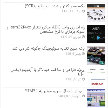
یکسوساز کنترل شده سیلیکونی(SCR)
اسفند 11, 1396
راه اندازی واحد ADC میکروکنترلر stm32f4xx و
نمونه برداری با نرخ مشخص
شهریور 10, 1397
یک منبع تغذیه سوئیچینگ چگونه کار می کند
بهمن 6, 1396
پروژه طراحی و ساخت دیتالاگر با آردوینو (بخش
اول)
تیر 10, 1396
آموزش اتصال سروو موتور به STM32
اردیبهشت 8, 1400