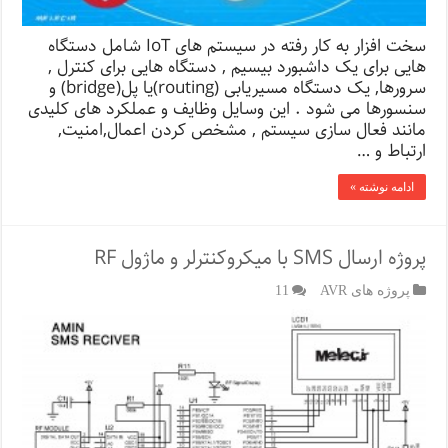
سخت افزار به کار رفته در سیستم های IoT شامل دستگاه
هایی برای یک داشبورد بیسیم , دستگاه هایی برای کنترل ,
سرورها, یک دستگاه مسیریابی (routing)یا پل(bridge) و
سنسورها می شود . این وسایل وظایف و عملکرد های کلیدی
مانند فعال سازی سیستم , مشخص کردن اعمال,امنیت,
ارتباط و …
ادامه نوشته »
پروژه ارسال SMS با میکروکنترلر و ماژول RF
پروژه های AVR
11