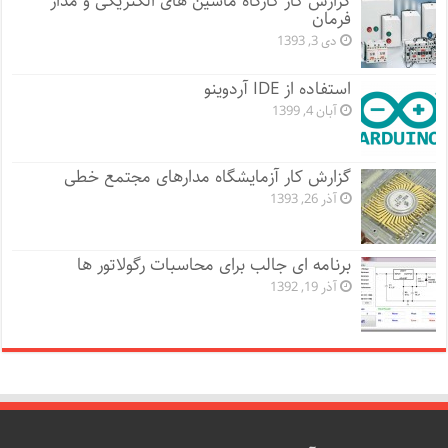
گزارش کار کارگاه ماشین های الکتریکی و مدار
فرمان
دی 3, 1393
استفاده از IDE آردوینو
آبان 4, 1399
گزارش کار آزمایشگاه مدارهای مجتمع خطی
آذر 26, 1393
برنامه ای جالب برای محاسبات رگولاتور ها
آذر 19, 1392