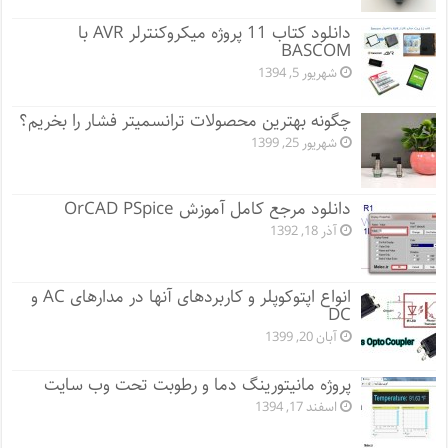
دانلود کتاب 11 پروژه میکروکنترلر AVR با
BASCOM
شهریور 5, 1394
چگونه بهترین محصولات ترانسمیتر فشار را بخریم؟
شهریور 25, 1399
دانلود مرجع کامل آموزش OrCAD PSpice
آذر 18, 1392
انواع اپتوکوپلر و کاربردهای آنها در مدارهای AC و
DC
آبان 20, 1399
پروژه مانيتورينگ دما و رطوبت تحت وب سایت
اسفند 17, 1394