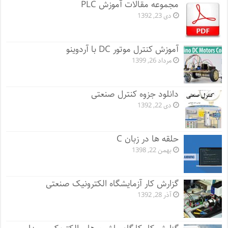
مجموعه مقالات آموزش PLC
دی 23, 1392
آموزش کنترل موتور DC با آردوینو
مرداد 26, 1399
دانلود جزوه کنترل صنعتی
دی 22, 1392
حلقه ها در زبان C
بهمن 22, 1398
گزارش کار آزمایشگاه الکترونیک صنعتی
آذر 28, 1392