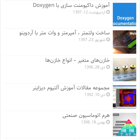
آموزش داکیومنت سازی با Doxygen
اردیبهشت 12, 1397
ساخت ولتمتر ، آمپرمتر و وات متر با آردوینو
شهریور 23, 1397
خازن‌های متغیر – انواع خازن‌ها
دی 28, 1396
مجموعه مقالات آموزش آلتیوم دیزاینر
دی 10, 1392
هرم اتوماسیون صنعتی
بهمن 18, 1398