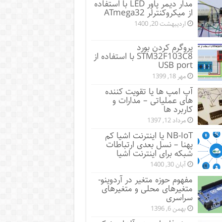
مدار دیمر پاور LED با استفاده
از میکروکنترلر ATmega32
اردیبهشت 20, 1400
پروگرم کردن بورد
STM32F103C8 با استفاده از
USB port
مهر 18, 1399
آپ امپ ها یا تقویت کننده
های عملیاتی – مدارات و
کاربرد ها
مرداد 12, 1397
NB-IoT یا اینترنت اشیا کم
پهنا – نسل بعدی ارتباطات
شبکه برای اینترنت اشیا
آبان 30, 1400
مفهوم حوزه متغیر در آردوینو-
متغیرهای محلی و متغیرهای
سراسری
بهمن 6, 1396