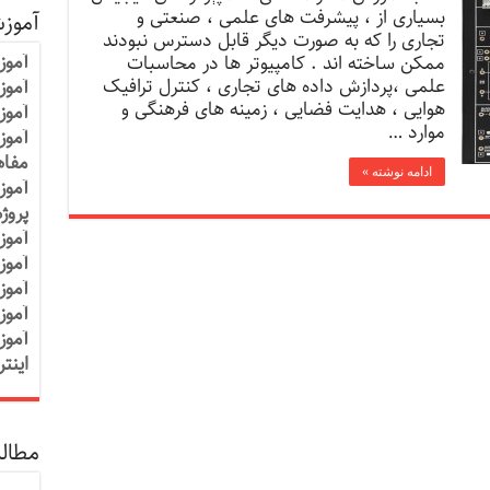
بسياری از ، پيشرفت های علمی ، صنعتی و
آموز
تجاری را که به صورت دیگر قابل دسترس نبودند
آموز
ممکن ساخته اند . کامپيوتر ها در محاسبات
علمی ،پردازش داده های تجاری ، کنترل ترافيک
آموزش
هوایی ، هدایت فضایی ، زمينه های فرهنگی و
آموز
موارد …
آموز
مفاه
ادامه نوشته »
آموز
پروژ
آموز
آموز
آموز
آموز
آموز
اینت
مطالب