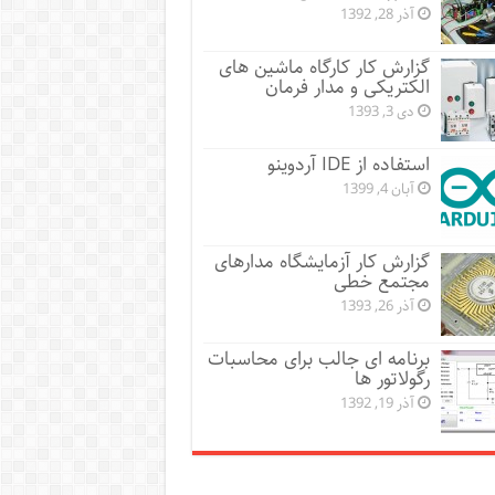
آذر 28, 1392
گزارش کار کارگاه ماشین های
الکتریکی و مدار فرمان
دی 3, 1393
استفاده از IDE آردوینو
آبان 4, 1399
گزارش کار آزمایشگاه مدارهای
مجتمع خطی
آذر 26, 1393
برنامه ای جالب برای محاسبات
رگولاتور ها
آذر 19, 1392