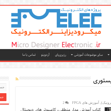
سایر موضوعات آموزشی
رزبری‌پای
آردوینو
تماس با ما
یستوری
رونیک)
,
آموزش های FPGA
2
کتاب آموزش مدار منطقی، کامپٻوتر های دیجيتال