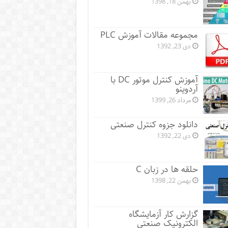
بهمن 18, 1398
مجموعه مقالات آموزش PLC
دی 23, 1392
آموزش کنترل موتور DC با
آردوینو
مرداد 26, 1399
دانلود جزوه کنترل صنعتی
دی 22, 1392
حلقه ها در زبان C
بهمن 22, 1398
گزارش کار آزمایشگاه
الکترونیک صنعتی