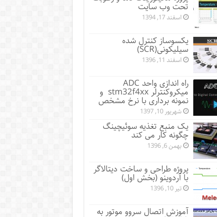
تحت وب سایت
اسفند 17, 1394
یکسوساز کنترل شده
سیلیکونی(SCR)
اسفند 11, 1396
راه اندازی واحد ADC
میکروکنترلر stm32f4xx و
نمونه برداری با نرخ مشخص
شهریور 10, 1397
یک منبع تغذیه سوئیچینگ
چگونه کار می کند
بهمن 6, 1396
پروژه طراحی و ساخت دیتالاگر
با آردوینو (بخش اول)
تیر 10, 1396
آموزش اتصال سروو موتور به