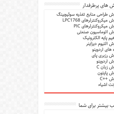
ش های پرطرفدار
ش طراحی منابع تغذیه سوئیچینگ
 میکروکنترلرهای LPC1768
ش میکروکنترلرهای PIC
ش اتوماسیون صنعتی
یم پایه الکترونیک
ش آلتیوم دیزاینر
ه های آردوینو
ش رزبری پای
ش آردوینو
ش زبان C
ش پایتون
ش ++C
رنت اشیاء
 بیشتر برای شما