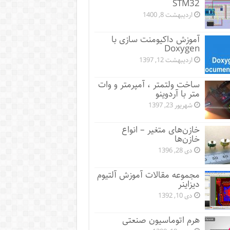
STM32
اردیبهشت 8, 1400
آموزش داکیومنت سازی با
Doxygen
اردیبهشت 12, 1397
ساخت ولتمتر ، آمپرمتر و وات
متر با آردوینو
شهریور 23, 1397
خازن‌های متغیر – انواع
خازن‌ها
دی 28, 1396
مجموعه مقالات آموزش آلتیوم
دیزاینر
دی 10, 1392
هرم اتوماسیون صنعتی