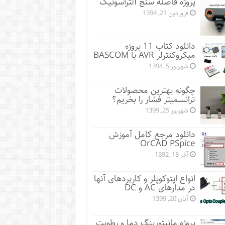
پروژه فاصله سنج آلتراسونیک
فروردین 21, 1394
دانلود کتاب 11 پروژه
میکروکنترلر AVR با BASCOM
شهریور 5, 1394
چگونه بهترین محصولات
ترانسمیتر فشار را بخریم؟
شهریور 25, 1399
دانلود مرجع کامل آموزش
OrCAD PSpice
آذر 18, 1392
انواع اپتوکوپلر و کاربردهای آنها
در مدارهای AC و DC
آبان 20, 1399
پروژه مانيتورينگ دما و رطوبت