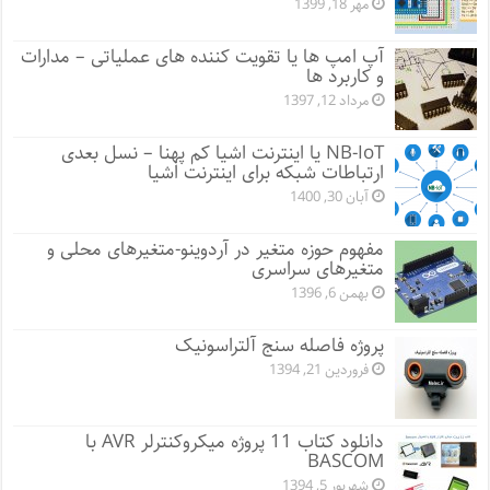
مهر 18, 1399
آپ امپ ها یا تقویت کننده های عملیاتی – مدارات
و کاربرد ها
مرداد 12, 1397
NB-IoT یا اینترنت اشیا کم پهنا – نسل بعدی
ارتباطات شبکه برای اینترنت اشیا
آبان 30, 1400
مفهوم حوزه متغیر در آردوینو-متغیرهای محلی و
متغیرهای سراسری
بهمن 6, 1396
پروژه فاصله سنج آلتراسونیک
فروردین 21, 1394
دانلود کتاب 11 پروژه میکروکنترلر AVR با
BASCOM
شهریور 5, 1394