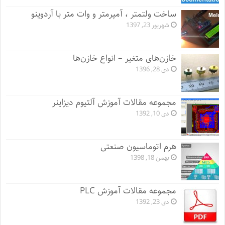
ساخت ولتمتر ، آمپرمتر و وات متر با آردوینو
شهریور 23, 1397
خازن‌های متغیر – انواع خازن‌ها
دی 28, 1396
مجموعه مقالات آموزش آلتیوم دیزاینر
دی 10, 1392
هرم اتوماسیون صنعتی
بهمن 18, 1398
مجموعه مقالات آموزش PLC
دی 23, 1392