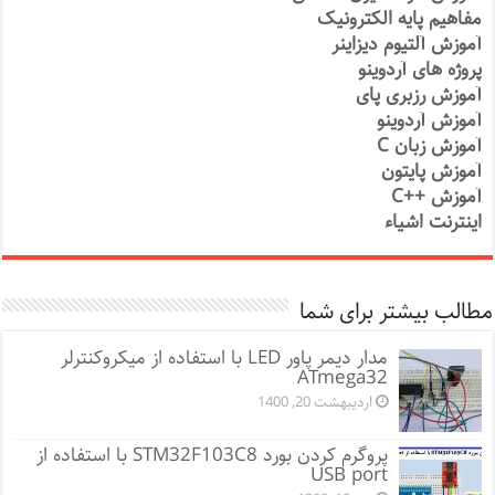
مفاهیم پایه الکترونیک
آموزش آلتیوم دیزاینر
پروژه های آردوینو
آموزش رزبری پای
آموزش آردوینو
آموزش زبان C
آموزش پایتون
آموزش ++C
اینترنت اشیاء
مطالب بیشتر برای شما
مدار دیمر پاور LED با استفاده از میکروکنترلر
ATmega32
اردیبهشت 20, 1400
پروگرم کردن بورد STM32F103C8 با استفاده از
USB port