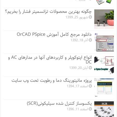
چگونه بهترین محصولات ترانسمیتر فشار را بخریم؟
شهریور 25, 1399
دانلود مرجع کامل آموزش OrCAD PSpice
آذر 18, 1392
انواع اپتوکوپلر و کاربردهای آنها در مدارهای AC و
DC
آبان 20, 1399
پروژه مانيتورينگ دما و رطوبت تحت وب سایت
اسفند 17, 1394
یکسوساز کنترل شده سیلیکونی(SCR)
اسفند 11, 1396