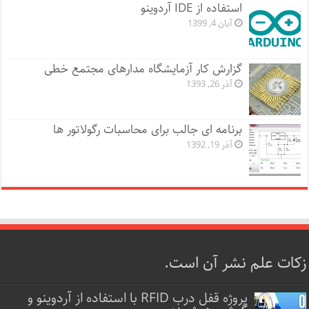
استفاده از IDE آردوینو
آبان 4, 1399
گزارش کار آزمایشگاه مدارهای مجتمع خطی
آذر 26, 1393
برنامه ای جالب برای محاسبات رگولاتور ها
آذر 19, 1392
زکات علم نشر آن است.
پروژه قفل‌ درب RFID با استفاده از آردوینو و