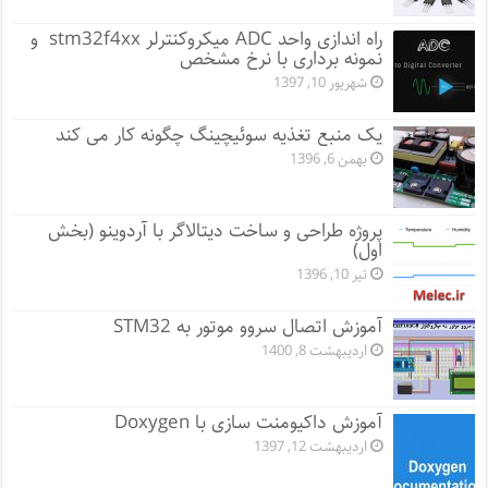
راه اندازی واحد ADC میکروکنترلر stm32f4xx و
نمونه برداری با نرخ مشخص
شهریور 10, 1397
یک منبع تغذیه سوئیچینگ چگونه کار می کند
بهمن 6, 1396
پروژه طراحی و ساخت دیتالاگر با آردوینو (بخش
اول)
تیر 10, 1396
آموزش اتصال سروو موتور به STM32
اردیبهشت 8, 1400
آموزش داکیومنت سازی با Doxygen
اردیبهشت 12, 1397