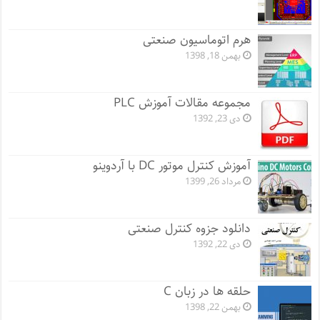
هرم اتوماسیون صنعتی
بهمن 18, 1398
مجموعه مقالات آموزش PLC
دی 23, 1392
آموزش کنترل موتور DC با آردوینو
مرداد 26, 1399
دانلود جزوه کنترل صنعتی
دی 22, 1392
حلقه ها در زبان C
بهمن 22, 1398