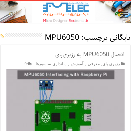
بایگانی برچسب:
MPU6050
اتصال MPU6050 به رزبری‌پای
رزبری پای
,
معرفی و آموزش راه اندازی سنسورها
0