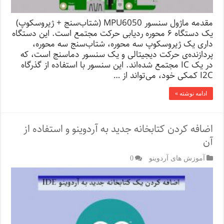
مقدمه ماژول سنسور MPU6050 (شتاب‌سنج + ژیروسکوپ)
یک دستگاه ۶ محوره ردیابی حرکت مجتمع است. این دستگاه
داری یک ژیروسکوپ سه محوره، شتاب‌سنج سه محوره،
پردازنده‌ی حرکت دیجیتالی و یک سنسور دماسنج است، که
در یک IC مجتمع شده‌اند. این سنسور با استفاده از گذرگاه
I2C کمکی خود، می‌تواند از …
ادامه نوشته »
اضافه کردن کتابخانه جدید به آردوینو و استفاده از
آن
آموزش های آردوینو
0