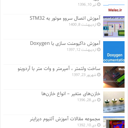
تیر 10, 1396
آموزش اتصال سروو موتور به STM32
اردیبهشت 8, 1400
آموزش داکیومنت سازی با Doxygen
اردیبهشت 12, 1397
ساخت ولتمتر ، آمپرمتر و وات متر با آردوینو
شهریور 23, 1397
خازن‌های متغیر – انواع خازن‌ها
دی 28, 1396
مجموعه مقالات آموزش آلتیوم دیزاینر
دی 10, 1392