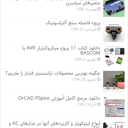
متغیرهای سراسری
بهمن 6, 1396
پروژه فاصله سنج آلتراسونیک
فروردین 21, 1394
دانلود کتاب 11 پروژه میکروکنترلر AVR با
BASCOM
شهریور 5, 1394
چگونه بهترین محصولات ترانسمیتر فشار را بخریم؟
شهریور 25, 1399
دانلود مرجع کامل آموزش OrCAD PSpice
آذر 18, 1392
انواع اپتوکوپلر و کاربردهای آنها در مدارهای AC و