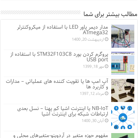
مطالب بیشتر برای شما
مدار دیمر پاور LED با استفاده از میکروکنترلر
ATmega32
اردیبهشت 20, 1400
پروگرم کردن بورد STM32F103C8 با استفاده از
USB port
مهر 18, 1399
آپ امپ ها یا تقویت کننده های عملیاتی – مدارات
و کاربرد ها
مرداد 12, 1397
NB-IoT یا اینترنت اشیا کم پهنا – نسل بعدی
ارتباطات شبکه برای اینترنت اشیا
آبان 30, 1400
مفهوم حوزه متغیر در آردوینو-متغیرهای محلی و