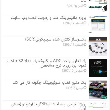
DC
آبان 20, 1399
پروژه مانيتورينگ دما و رطوبت تحت وب سایت
اسفند 17, 1394
یکسوساز کنترل شده سیلیکونی(SCR)
اسفند 11, 1396
راه اندازی واحد ADC میکروکنترلر stm32f4xx و
نمونه برداری با نرخ مشخص
شهریور 10, 1397
یک منبع تغذیه سوئیچینگ چگونه کار می کند
بهمن 6, 1396
پروژه طراحی و ساخت دیتالاگر با آردوینو (بخش
اول)