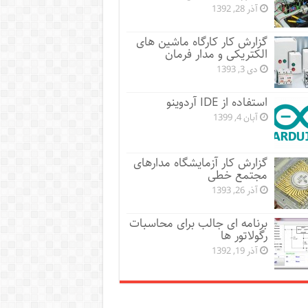
آذر 28, 1392
گزارش کار کارگاه ماشین های
الکتریکی و مدار فرمان
دی 3, 1393
استفاده از IDE آردوینو
آبان 4, 1399
گزارش کار آزمایشگاه مدارهای
مجتمع خطی
آذر 26, 1393
برنامه ای جالب برای محاسبات
رگولاتور ها
آذر 19, 1392