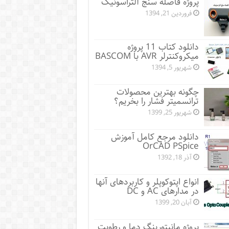
پروژه فاصله سنج آلتراسونیک
فروردین 21, 1394
دانلود کتاب 11 پروژه
میکروکنترلر AVR با BASCOM
شهریور 5, 1394
چگونه بهترین محصولات
ترانسمیتر فشار را بخریم؟
شهریور 25, 1399
دانلود مرجع کامل آموزش
OrCAD PSpice
آذر 18, 1392
انواع اپتوکوپلر و کاربردهای آنها
در مدارهای AC و DC
آبان 20, 1399
پروژه مانيتورينگ دما و رطوبت