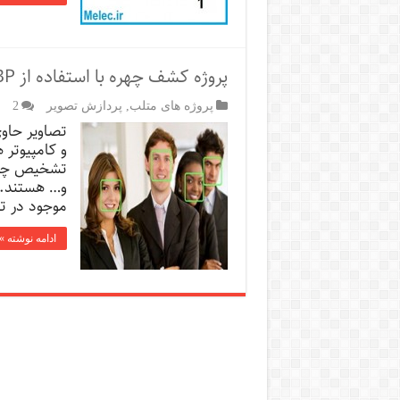
پروژه کشف چهره با استفاده از LBP و SVM
پروژه های متلب
,
پردازش تصویر
2
تصاویر حاوی
و کامپیوتر
تشخیص چهر
و… هستند. 
موجود در تص
ادامه نوشته »