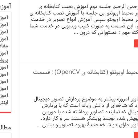
آموز
لرحمن الرحیم جلسه دوم آموزش نصب کتابخانه ی
Open در محیط اوبونتو این جلسه با آموزش نصب کتابخانه ی
آموز
Open در محیط اوبونتو سپس آموزش انواع تصویر در خدمت
آموزش
 این قسمت به صورت کلیپ ویدیویی در خدمت شما
آموز
نکته مهم : دستوراتی که درون …
آموز
مفاه
آموز
پروژ
آموز
پردازش تصویر به زبان پایتون در محیط اوبونتو (کتابخانه ی OpenCV) ; قسمت
آموز
آموز
آموز
آموز
یر امروزه بیشتر به موضوع پردازش تصویر دیجیتال
اینت
 که شاخه‌ای از دانش رایانه است که با پردازش
تال که نماینده تصاویر برداشته شده با دوربین
 پویش شده توسط پویشگر هستند سر و کار دارد.
یر دارای دو شاخه عمدهٔ بهبود تصاویر و بینایی …
مطالب