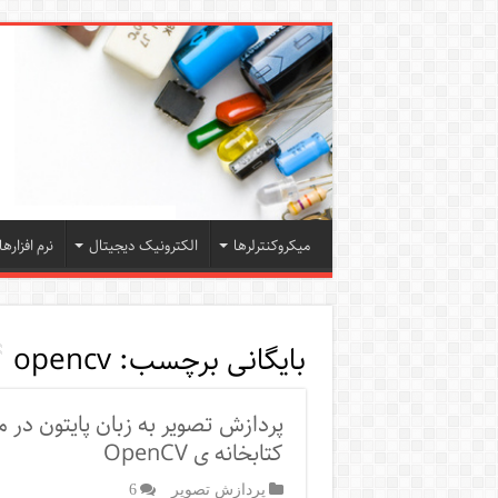
میکروکنترلرها
الکترونیک دیجیتال
نرم افزارها
بایگانی برچسب:
opencv
پردازش تصویر به زبان پایتون در
کتابخانه ی OpenCV
پردازش تصویر
6