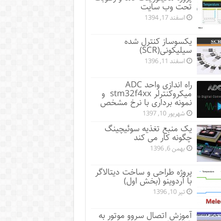
تحت وب سایت
اسفند 17, 1394
یکسوساز کنترل شده
سیلیکونی(SCR)
اسفند 11, 1396
راه اندازی واحد ADC
میکروکنترلر stm32f4xx و
نمونه برداری با نرخ مشخص
شهریور 10, 1397
یک منبع تغذیه سوئیچینگ
چگونه کار می کند
بهمن 6, 1396
پروژه طراحی و ساخت دیتالاگر
با آردوینو (بخش اول)
تیر 10, 1396
آموزش اتصال سروو موتور به