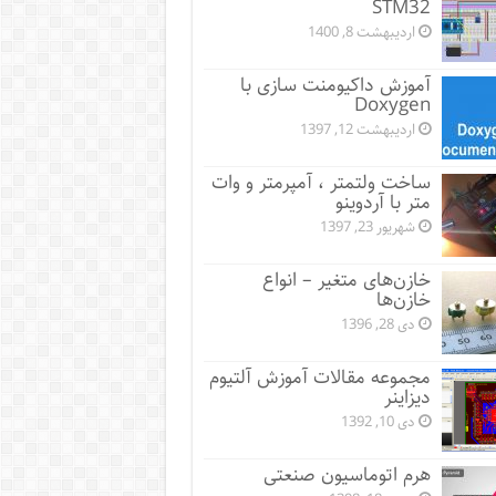
STM32
اردیبهشت 8, 1400
آموزش داکیومنت سازی با
Doxygen
اردیبهشت 12, 1397
ساخت ولتمتر ، آمپرمتر و وات
متر با آردوینو
شهریور 23, 1397
خازن‌های متغیر – انواع
خازن‌ها
دی 28, 1396
مجموعه مقالات آموزش آلتیوم
دیزاینر
دی 10, 1392
هرم اتوماسیون صنعتی