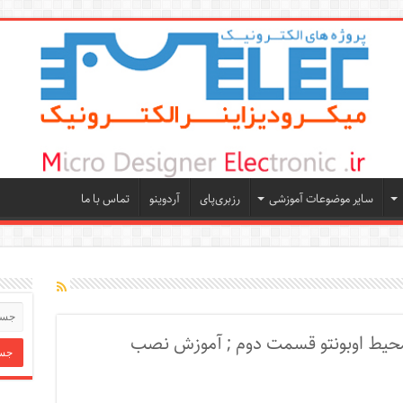
سایر موضوعات آموزشی
رزبری‌پای
آردوینو
تماس با ما
 محیط اوبونتو قسمت دوم ; آموزش نصب