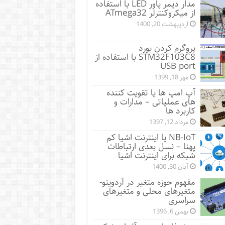
مدار دیمر پاور LED با استفاده
از میکروکنترلر ATmega32
اردیبهشت 20, 1400
پروگرم کردن بورد
STM32F103C8 با استفاده از
USB port
مهر 18, 1399
آپ امپ ها یا تقویت کننده
های عملیاتی – مدارات و
کاربرد ها
مرداد 12, 1397
NB-IoT یا اینترنت اشیا کم
پهنا – نسل بعدی ارتباطات
شبکه برای اینترنت اشیا
آبان 30, 1400
مفهوم حوزه متغیر در آردوینو-
متغیرهای محلی و متغیرهای
سراسری
بهمن 6, 1396