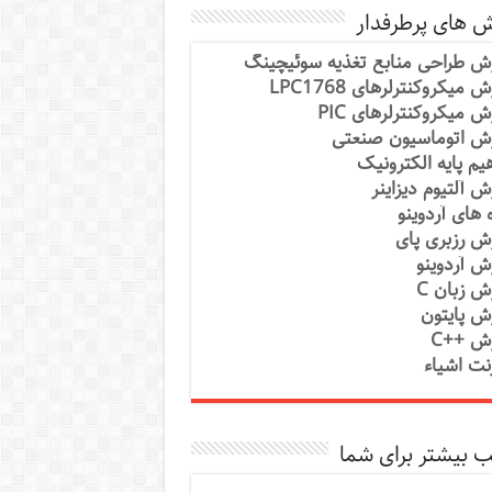
ش های پرطرفدار
ش طراحی منابع تغذیه سوئیچینگ
 میکروکنترلرهای LPC1768
ش میکروکنترلرهای PIC
ش اتوماسیون صنعتی
یم پایه الکترونیک
ش آلتیوم دیزاینر
ه های آردوینو
ش رزبری پای
ش آردوینو
ش زبان C
ش پایتون
ش ++C
رنت اشیاء
 بیشتر برای شما