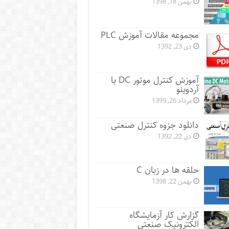
بهمن 18, 1398
مجموعه مقالات آموزش PLC
دی 23, 1392
آموزش کنترل موتور DC با
آردوینو
مرداد 26, 1399
دانلود جزوه کنترل صنعتی
دی 22, 1392
حلقه ها در زبان C
بهمن 22, 1398
گزارش کار آزمایشگاه
الکترونیک صنعتی