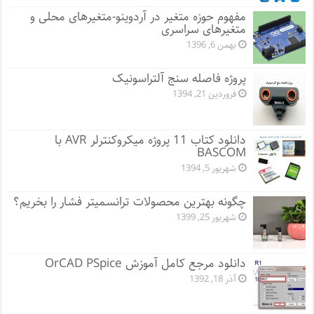
مفهوم حوزه متغیر در آردوینو-متغیرهای محلی و
متغیرهای سراسری
بهمن 6, 1396
پروژه فاصله سنج آلتراسونیک
فروردین 21, 1394
دانلود کتاب 11 پروژه میکروکنترلر AVR با
BASCOM
شهریور 5, 1394
چگونه بهترین محصولات ترانسمیتر فشار را بخریم؟
شهریور 25, 1399
دانلود مرجع کامل آموزش OrCAD PSpice
آذر 18, 1392