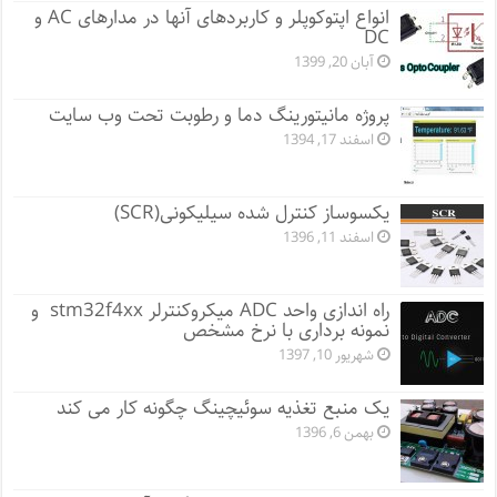
انواع اپتوکوپلر و کاربردهای آنها در مدارهای AC و
DC
آبان 20, 1399
پروژه مانيتورينگ دما و رطوبت تحت وب سایت
اسفند 17, 1394
یکسوساز کنترل شده سیلیکونی(SCR)
اسفند 11, 1396
راه اندازی واحد ADC میکروکنترلر stm32f4xx و
نمونه برداری با نرخ مشخص
شهریور 10, 1397
یک منبع تغذیه سوئیچینگ چگونه کار می کند
بهمن 6, 1396