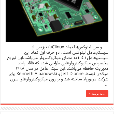
یو سی لینوکس(با نماد μClinux) توزیعی از
سیستم‌عامل لینوکس است. دو حرف اول نماد این
سیستم‌عامل (μC) به معنای میکروکنترولر می‌باشد.این توزیع
مخصوص میکروکنترولرهایی طراحی شده که فاقد واحد
مدیریت حافظه می‌باشند.این سیتم عامل در سال ۱۹۹۸
میلادی توسط Jeff Dionne و Kenneth Albanowski برای
شرکت موتورولا ساخته شد و بر روی میکروکنترولرهای سری
…
ادامه نوشته »