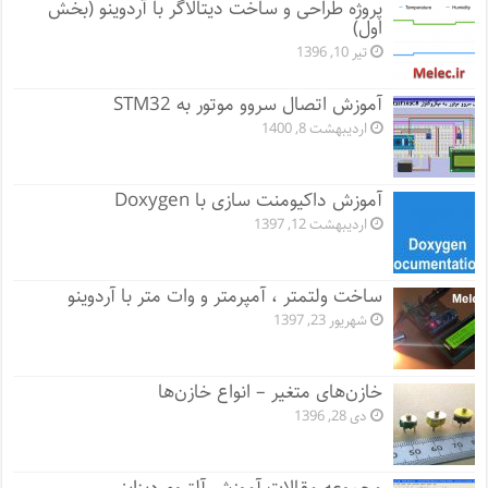
پروژه طراحی و ساخت دیتالاگر با آردوینو (بخش
اول)
تیر 10, 1396
آموزش اتصال سروو موتور به STM32
اردیبهشت 8, 1400
آموزش داکیومنت سازی با Doxygen
اردیبهشت 12, 1397
ساخت ولتمتر ، آمپرمتر و وات متر با آردوینو
شهریور 23, 1397
خازن‌های متغیر – انواع خازن‌ها
دی 28, 1396