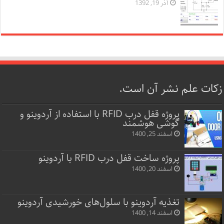
آذر 19, 1392
زکات علم نشر آن است.
پروژه قفل‌ درب RFID با استفاده از آردوینو و
گوشی هوشمند
اسفند 25, 1400
پروژه ساخت قفل‌ درب RFID با آردوینو
اسفند 20, 1400
تغذیه آردوینو با سلول‌های خورشیدی آردوینو
اسفند 14, 1400