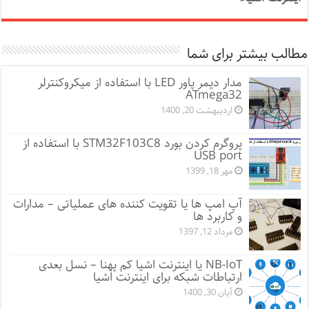
مطالب بیشتر برای شما
مدار دیمر پاور LED با استفاده از میکروکنترلر
ATmega32
اردیبهشت 20, 1400
پروگرم کردن بورد STM32F103C8 با استفاده از
USB port
مهر 18, 1399
آپ امپ ها یا تقویت کننده های عملیاتی – مدارات
و کاربرد ها
مرداد 12, 1397
NB-IoT یا اینترنت اشیا کم پهنا – نسل بعدی
ارتباطات شبکه برای اینترنت اشیا
آبان 30, 1400