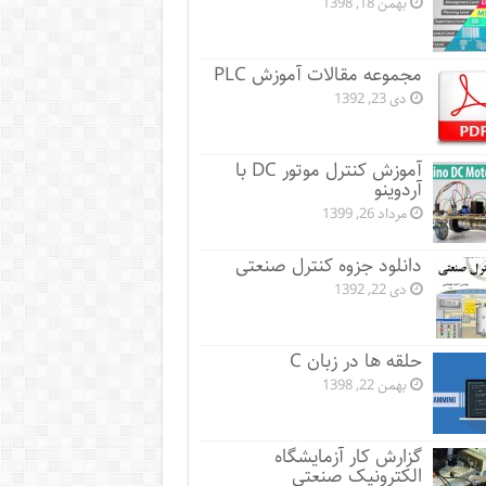
بهمن 18, 1398
مجموعه مقالات آموزش PLC
دی 23, 1392
آموزش کنترل موتور DC با
آردوینو
مرداد 26, 1399
دانلود جزوه کنترل صنعتی
دی 22, 1392
حلقه ها در زبان C
بهمن 22, 1398
گزارش کار آزمایشگاه
الکترونیک صنعتی