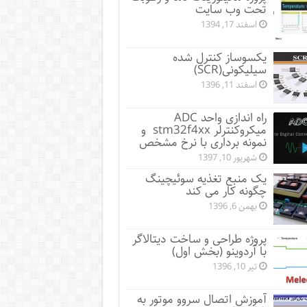
تحت وب سایت
اسفند 17, 1394
یکسوساز کنترل شده
سیلیکونی(SCR)
اسفند 11, 1396
راه اندازی واحد ADC
میکروکنترلر stm32f4xx و
نمونه برداری با نرخ مشخص
شهریور 10, 1397
یک منبع تغذیه سوئیچینگ
چگونه کار می کند
بهمن 6, 1396
پروژه طراحی و ساخت دیتالاگر
با آردوینو (بخش اول)
تیر 10, 1396
آموزش اتصال سروو موتور به