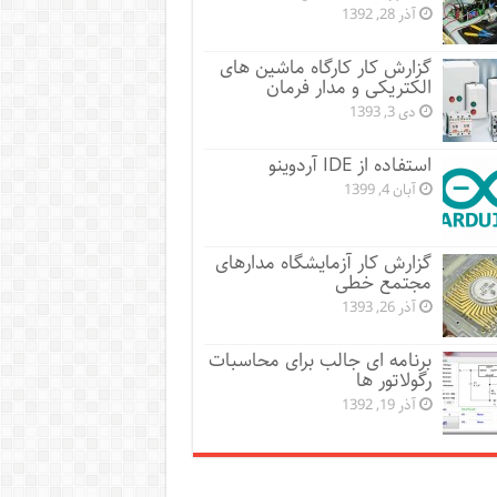
آذر 28, 1392
گزارش کار کارگاه ماشین های
الکتریکی و مدار فرمان
دی 3, 1393
استفاده از IDE آردوینو
آبان 4, 1399
گزارش کار آزمایشگاه مدارهای
مجتمع خطی
آذر 26, 1393
برنامه ای جالب برای محاسبات
رگولاتور ها
آذر 19, 1392