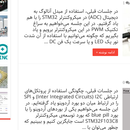
1
در جلسات قبلی، استفاده از مبدل آنالوگ به
دیجیتال (ADC) در میکروکنترلر STM32 را با هم
یاد گرفتیم. در این جلسه می‌خواهیم به سراغ
تکنیک PWM در این میکروکنترلر برویم و یاد
بگیریم که چگونه می‌توانیم با استفاده از آن شدت
نور یک LED و یا سرعت یک فن DC …
ادامه نوشته »
0
در جلسات قبلی، چگونگی استفاده از پروتکل‌های
ارتباطی Inter Integrated Circuits) I2C) و SPI
را در ارتباط میان دو بورد آردوینو یاد گرفته‌ایم. در
این جلسه می‌خواهیم یکی از بوردهای آردوینو را با
بورد blue pill که بورد توسعه‌ی میکروکنترلر
STM32F103C8 است جایگزین کنیم و ببینیم که
چطور می‌توان با …