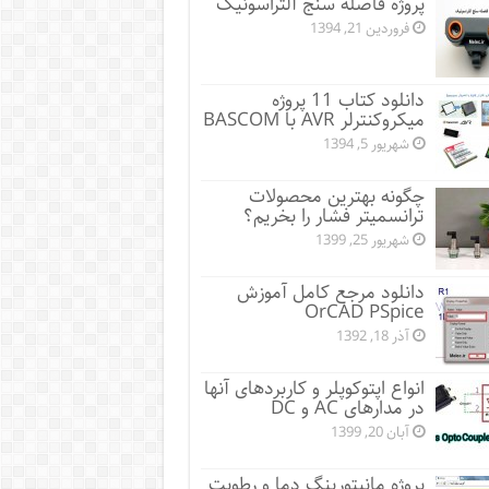
پروژه فاصله سنج آلتراسونیک
فروردین 21, 1394
دانلود کتاب 11 پروژه
میکروکنترلر AVR با BASCOM
شهریور 5, 1394
چگونه بهترین محصولات
ترانسمیتر فشار را بخریم؟
شهریور 25, 1399
دانلود مرجع کامل آموزش
OrCAD PSpice
آذر 18, 1392
انواع اپتوکوپلر و کاربردهای آنها
در مدارهای AC و DC
آبان 20, 1399
پروژه مانيتورينگ دما و رطوبت