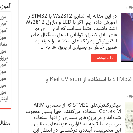
آموز
2
در این مقاله راه اندازی Ws2812 با STM32 را
آموز
آموزش داده ایم. اگر با LED و ماژول Ws2812
آموزش
آشنا باشید، حتما میدانید که این ال ای دی
آموز
های قابل کنترل، توانایی تبدیل سیگنال های
آموز
الکترونیکی به رنگ های مختلف را دارند به
مفاه
همین خاطر در بسیاری از پروژه ها به …
آموز
پروژ
ادامه نوشته »
آموز
آموز
پروگرم کردن میکروکنترلر STM32F103C8 با استفاده از Keil uVision و
آموز
آموز
آموز
0
اینت
میکروکنترلرهای STM32 که از معماری ARM
Cortex M استفاده می‌کنند، اخیرا بسیار محبوب
شده‌اند و در پروژه‌های بسیاری از آنها استفاده
مطالب
می‌شود. با توجه به کارایی، هزینه‌های معقول و
این محبوبیت، آینده‌ی درخشانی در انتظار این