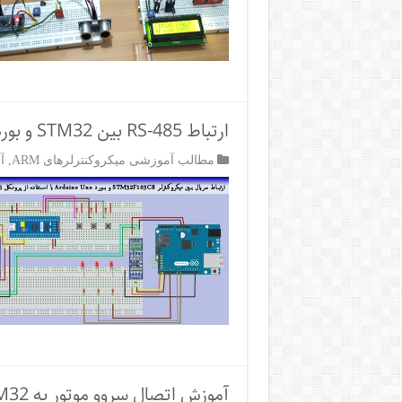
ارتباط RS-485 بین STM32 و بورد Arduino Uno
مطالب آموزشی میکروکنترلرهای ARM
,
آ
آموزش اتصال سروو موتور به STM32