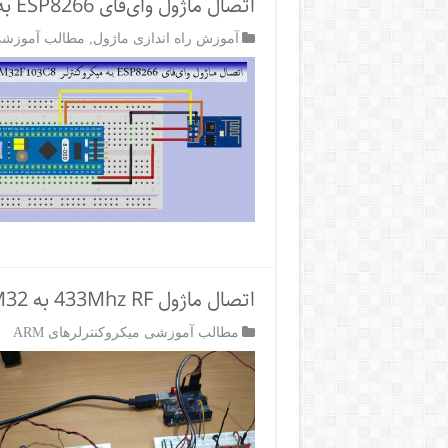
اتصال ماژول وای‌فای ESP8266 به STM32 (ایجاد یک وب‌سرور)
آموزش راه اندازی ماژول
,
مطالب آموزشی م
اتصال ماژول 433Mhz RF به STM32
مطالب آموزشی میکروکنترلرهای ARM