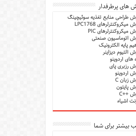
ش های پرطرفدار
ش طراحی منابع تغذیه سوئیچینگ
 میکروکنترلرهای LPC1768
ش میکروکنترلرهای PIC
ش اتوماسیون صنعتی
یم پایه الکترونیک
ش آلتیوم دیزاینر
ه های آردوینو
ش رزبری پای
ش آردوینو
ش زبان C
ش پایتون
ش ++C
رنت اشیاء
 بیشتر برای شما