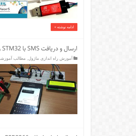
ادامه نوشته »
ارسال و دریافت SMS با STM32 و ماژول SIM800c
آموزش راه اندازی ماژول
,
مطالب آموزشی م