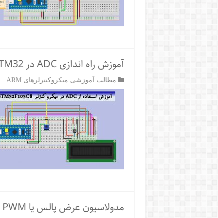
آموزش راه اندازی ADC در STM32 (اندازه‌گیری ولتاژ آنالوگ)
مطالب آموزشی میکروکنترلرهای ARM
مدولاسیون عرض پالس یا PWM در STM32 – کنترل سرعت فن DC