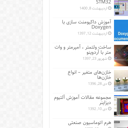
STM32
اردیبهشت 8, 1400
آموزش داکیومنت سازی با
Doxygen
اردیبهشت 12, 1397
ساخت ولتمتر ، آمپرمتر و وات
متر با آردوینو
شهریور 23, 1397
خازن‌های متغیر – انواع
خازن‌ها
دی 28, 1396
مجموعه مقالات آموزش آلتیوم
دیزاینر
دی 10, 1392
هرم اتوماسیون صنعتی