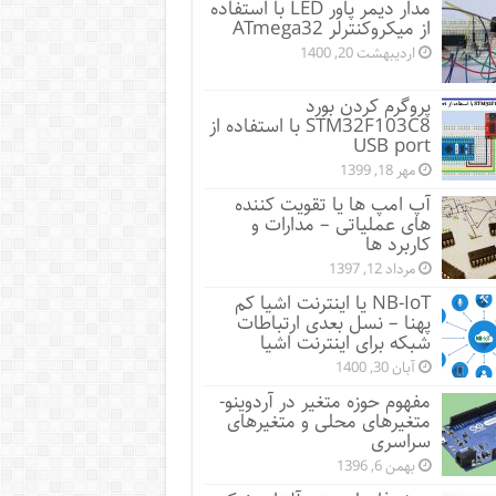
مدار دیمر پاور LED با استفاده
از میکروکنترلر ATmega32
اردیبهشت 20, 1400
پروگرم کردن بورد
STM32F103C8 با استفاده از
USB port
مهر 18, 1399
آپ امپ ها یا تقویت کننده
های عملیاتی – مدارات و
کاربرد ها
مرداد 12, 1397
NB-IoT یا اینترنت اشیا کم
پهنا – نسل بعدی ارتباطات
شبکه برای اینترنت اشیا
آبان 30, 1400
مفهوم حوزه متغیر در آردوینو-
متغیرهای محلی و متغیرهای
سراسری
بهمن 6, 1396