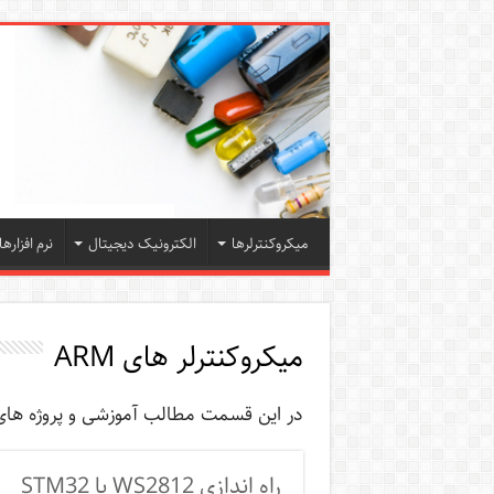
میکروکنترلرها
الکترونیک دیجیتال
نرم افزارها
میکروکنترلر های ARM
در این قسمت مطالب آموزشی و پروژه های میکروکنترلر ها
راه اندازی WS2812 با STM32