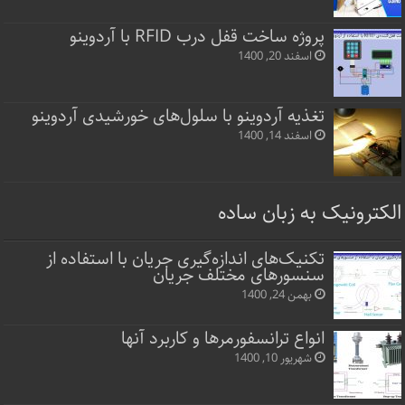
پروژه ساخت قفل‌ درب RFID با آردوینو
اسفند 20, 1400
تغذیه آردوینو با سلول‌های خورشیدی آردوینو
اسفند 14, 1400
الکترونیک به زبان ساده
تکنیک‌های اندازه‌گیری جریان با استفاده از
سنسورهای مختلف جریان
بهمن 24, 1400
انواع ترانسفورمرها و کاربرد آنها
شهریور 10, 1400