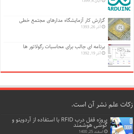
آبان 4, 1399
گزارش کار آزمایشگاه مدارهای مجتمع خطی
آذر 26, 1393
برنامه ای جالب برای محاسبات رگولاتور ها
آذر 19, 1392
زکات علم نشر آن است.
پروژه قفل‌ درب RFID با استفاده از آردوینو و
گوشی هوشمند
اسفند 25, 1400