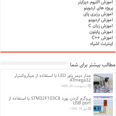
آموزش آلتیوم دیزاینر
پروژه های آردوینو
آموزش رزبری پای
آموزش آردوینو
آموزش زبان C
آموزش پایتون
آموزش ++C
اینترنت اشیاء
مطالب بیشتر برای شما
مدار دیمر پاور LED با استفاده از میکروکنترلر
ATmega32
اردیبهشت 20, 1400
پروگرم کردن بورد STM32F103C8 با استفاده از
USB port
مهر 18, 1399