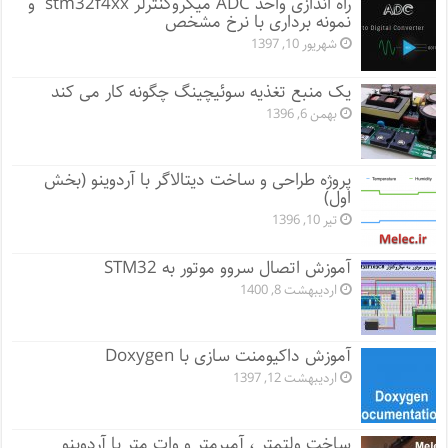
راه اندازی واحد ADC میکروکنترلر stm32f4xx و
نمونه برداری با نرخ مشخص
شهریور 10, 1397
یک منبع تغذیه سوئیچینگ چگونه کار می کند
بهمن 6, 1396
پروژه طراحی و ساخت دیتالاگر با آردوینو (بخش
اول)
تیر 10, 1396
آموزش اتصال سروو موتور به STM32
اردیبهشت 8, 1400
آموزش داکیومنت سازی با Doxygen
اردیبهشت 12, 1397
ساخت ولتمتر ، آمپرمتر و وات متر با آردوینو