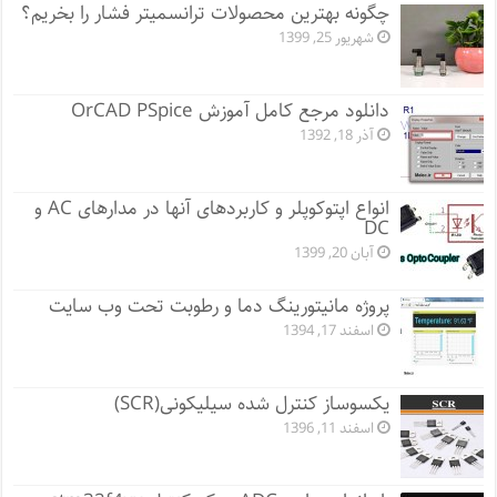
چگونه بهترین محصولات ترانسمیتر فشار را بخریم؟
شهریور 25, 1399
دانلود مرجع کامل آموزش OrCAD PSpice
آذر 18, 1392
انواع اپتوکوپلر و کاربردهای آنها در مدارهای AC و
DC
آبان 20, 1399
پروژه مانيتورينگ دما و رطوبت تحت وب سایت
اسفند 17, 1394
یکسوساز کنترل شده سیلیکونی(SCR)
اسفند 11, 1396