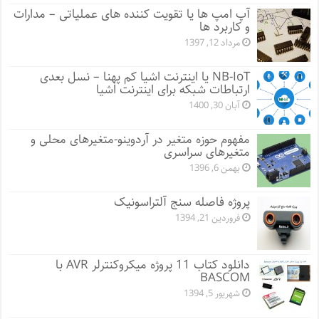
آپ امپ ها یا تقویت کننده های عملیاتی – مدارات
و کاربرد ها
مرداد 12, 1397
NB-IoT یا اینترنت اشیا کم پهنا – نسل بعدی
ارتباطات شبکه برای اینترنت اشیا
آبان 30, 1400
مفهوم حوزه متغیر در آردوینو-متغیرهای محلی و
متغیرهای سراسری
بهمن 6, 1396
پروژه فاصله سنج آلتراسونیک
فروردین 21, 1394
دانلود کتاب 11 پروژه میکروکنترلر AVR با
BASCOM
شهریور 5, 1394