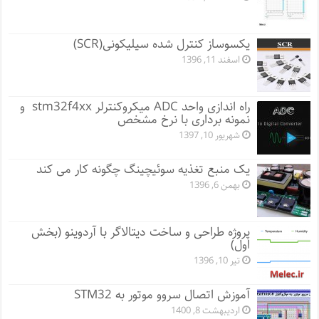
یکسوساز کنترل شده سیلیکونی(SCR)
اسفند 11, 1396
راه اندازی واحد ADC میکروکنترلر stm32f4xx و
نمونه برداری با نرخ مشخص
شهریور 10, 1397
یک منبع تغذیه سوئیچینگ چگونه کار می کند
بهمن 6, 1396
پروژه طراحی و ساخت دیتالاگر با آردوینو (بخش
اول)
تیر 10, 1396
آموزش اتصال سروو موتور به STM32
اردیبهشت 8, 1400