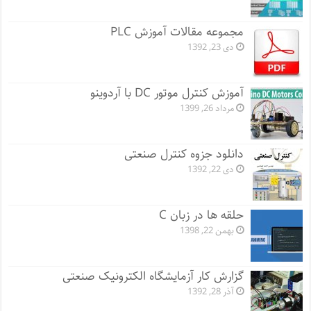
مجموعه مقالات آموزش PLC
دی 23, 1392
آموزش کنترل موتور DC با آردوینو
مرداد 26, 1399
دانلود جزوه کنترل صنعتی
دی 22, 1392
حلقه ها در زبان C
بهمن 22, 1398
گزارش کار آزمایشگاه الکترونیک صنعتی
آذر 28, 1392