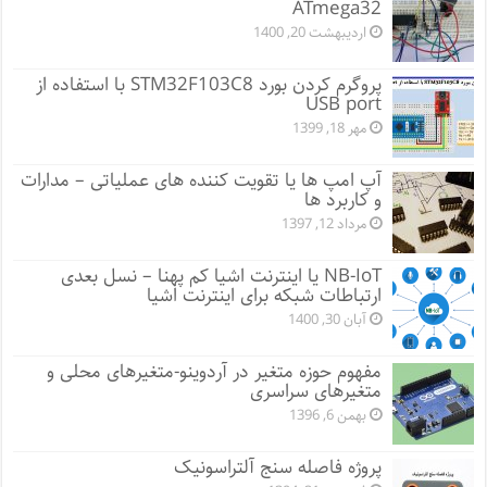
ATmega32
اردیبهشت 20, 1400
پروگرم کردن بورد STM32F103C8 با استفاده از
USB port
مهر 18, 1399
آپ امپ ها یا تقویت کننده های عملیاتی – مدارات
و کاربرد ها
مرداد 12, 1397
NB-IoT یا اینترنت اشیا کم پهنا – نسل بعدی
ارتباطات شبکه برای اینترنت اشیا
آبان 30, 1400
مفهوم حوزه متغیر در آردوینو-متغیرهای محلی و
متغیرهای سراسری
بهمن 6, 1396
پروژه فاصله سنج آلتراسونیک