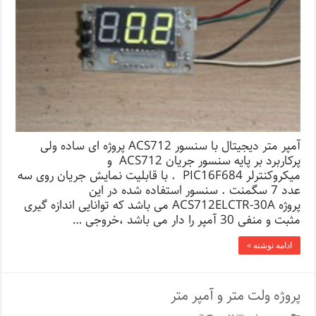
آمپر متر دیجیتال با سنسور ACS712 پروژه ای ساده ولی
پرکاربرد بر پایه سنسور جریان ACS712 و
میکروکنترلر PIC16F684 . با قابلیت نمایش جریان روی سه
عدد 7 سگمنت . سنسور استفاده شده در این
پروژه ACS712ELCTR-30A می باشد که توانایی اندازه گیری
مثبت و منفی 30 آمپر را دار می باشد ،خروجی …
ادامه نوشته »
پروژه ولت متر و آمپر متر