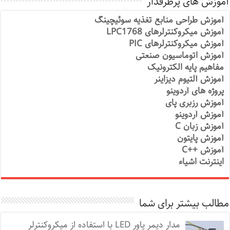
آموزش های پرطرفدار
آموزش طراحی منابع تغذیه سوئیچینگ
آموزش میکروکنترلرهای LPC1768
آموزش میکروکنترلرهای PIC
آموزش اتوماسیون صنعتی
مفاهیم پایه الکترونیک
آموزش آلتیوم دیزاینر
پروژه های آردوینو
آموزش رزبری پای
آموزش آردوینو
آموزش زبان C
آموزش پایتون
آموزش ++C
اینترنت اشیاء
مطالب بیشتر برای شما
مدار دیمر پاور LED با استفاده از میکروکنترلر