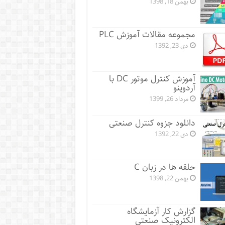
بهمن 18, 1398
مجموعه مقالات آموزش PLC
دی 23, 1392
آموزش کنترل موتور DC با
آردوینو
مرداد 26, 1399
دانلود جزوه کنترل صنعتی
دی 22, 1392
حلقه ها در زبان C
بهمن 22, 1398
گزارش کار آزمایشگاه
الکترونیک صنعتی