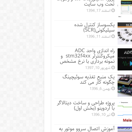
تحت وب سایت
اسفند 17, 1394
یکسوساز کنترل شده
سیلیکونی(SCR)
اسفند 11, 1396
راه اندازی واحد ADC
میکروکنترلر stm32f4xx و
نمونه برداری با نرخ مشخص
شهریور 10, 1397
یک منبع تغذیه سوئیچینگ
چگونه کار می کند
بهمن 6, 1396
پروژه طراحی و ساخت دیتالاگر
با آردوینو (بخش اول)
تیر 10, 1396
آموزش اتصال سروو موتور به