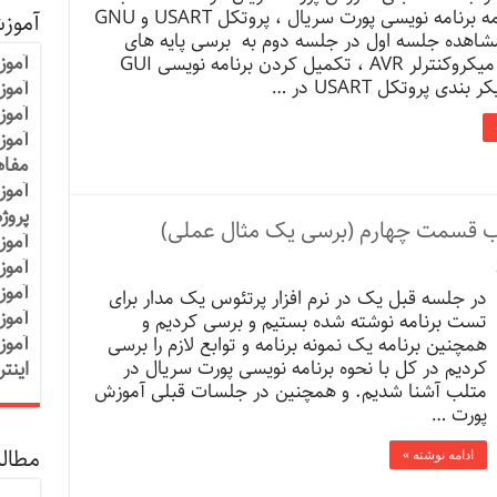
برسی مقدمه برنامه نویسی پورت سریال ، پروتکل USART و GNU
آموز
مشاهده جلسه اول در جلسه دوم به برسی پایه های
آموز
USART در میکروکنترلر AVR ، تکمیل کردن برنامه نویسی GUI
بندی پروتکل USART در …
آموزش
آموز
آموز
مفاه
آموز
پروژ
لب قسمت چهارم (برسی یک مثال عملی)
آموز
آموز
آموز
در جلسه قبل یک در نرم افزار پرتئوس یک مدار برای
آموز
تست برنامه نوشته شده بستیم و برسی کردیم و
آموز
همچنین برنامه یک نمونه برنامه و توابع لازم را برسی
کردیم در کل با نحوه برنامه نویسی پورت سریال در
اینت
متلب آشنا شدیم. و همچنین در جلسات قبلی آموزش
پورت …
مطالب
ادامه نوشته »