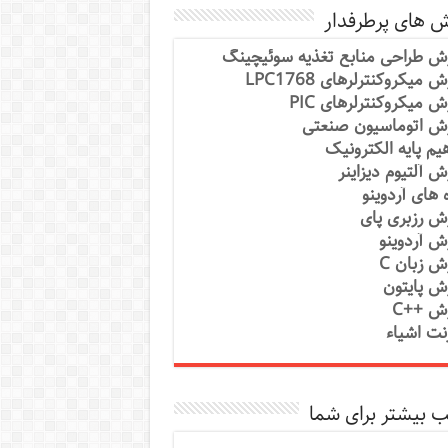
ش های پرطرفدار
ش طراحی منابع تغذیه سوئیچینگ
 میکروکنترلرهای LPC1768
ش میکروکنترلرهای PIC
ش اتوماسیون صنعتی
یم پایه الکترونیک
ش آلتیوم دیزاینر
ه های آردوینو
ش رزبری پای
ش آردوینو
ش زبان C
ش پایتون
ش ++C
رنت اشیاء
 بیشتر برای شما