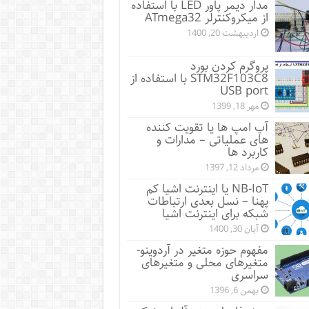
مدار دیمر پاور LED با استفاده
از میکروکنترلر ATmega32
اردیبهشت 20, 1400
پروگرم کردن بورد
STM32F103C8 با استفاده از
USB port
مهر 18, 1399
آپ امپ ها یا تقویت کننده
های عملیاتی – مدارات و
کاربرد ها
مرداد 12, 1397
NB-IoT یا اینترنت اشیا کم
پهنا – نسل بعدی ارتباطات
شبکه برای اینترنت اشیا
آبان 30, 1400
مفهوم حوزه متغیر در آردوینو-
متغیرهای محلی و متغیرهای
سراسری
بهمن 6, 1396