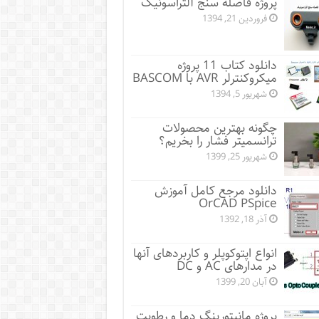
پروژه فاصله سنج آلتراسونیک
فروردین 21, 1394
دانلود کتاب 11 پروژه
میکروکنترلر AVR با BASCOM
شهریور 5, 1394
چگونه بهترین محصولات
ترانسمیتر فشار را بخریم؟
شهریور 25, 1399
دانلود مرجع کامل آموزش
OrCAD PSpice
آذر 18, 1392
انواع اپتوکوپلر و کاربردهای آنها
در مدارهای AC و DC
آبان 20, 1399
پروژه مانيتورينگ دما و رطوبت