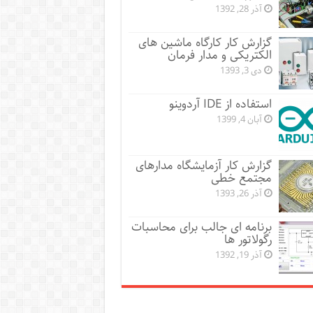
آذر 28, 1392
گزارش کار کارگاه ماشین های
الکتریکی و مدار فرمان
دی 3, 1393
استفاده از IDE آردوینو
آبان 4, 1399
گزارش کار آزمایشگاه مدارهای
مجتمع خطی
آذر 26, 1393
برنامه ای جالب برای محاسبات
رگولاتور ها
آذر 19, 1392