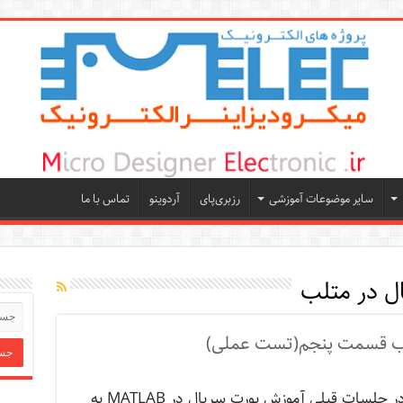
سایر موضوعات آموزشی
رزبری‌پای
آردوینو
تماس با ما
ل در متلب
تلب قسمت پنجم(تست عملی)
و همچنین در جلسات قبلی آموزش پورت سریال در MATLAB به