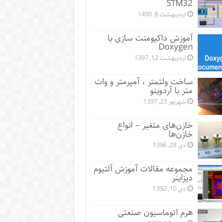
STM32
اردیبهشت 8, 1400
آموزش داکیومنت سازی با
Doxygen
اردیبهشت 12, 1397
ساخت ولتمتر ، آمپرمتر و وات
متر با آردوینو
شهریور 23, 1397
خازن‌های متغیر – انواع
خازن‌ها
دی 28, 1396
مجموعه مقالات آموزش آلتیوم
دیزاینر
دی 10, 1392
هرم اتوماسیون صنعتی