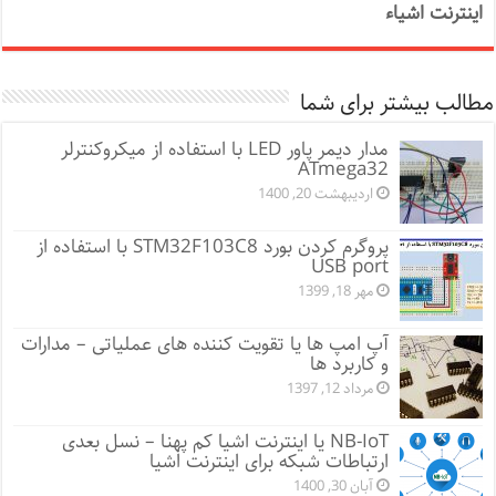
اینترنت اشیاء
مطالب بیشتر برای شما
مدار دیمر پاور LED با استفاده از میکروکنترلر
ATmega32
اردیبهشت 20, 1400
پروگرم کردن بورد STM32F103C8 با استفاده از
USB port
مهر 18, 1399
آپ امپ ها یا تقویت کننده های عملیاتی – مدارات
و کاربرد ها
مرداد 12, 1397
NB-IoT یا اینترنت اشیا کم پهنا – نسل بعدی
ارتباطات شبکه برای اینترنت اشیا
آبان 30, 1400