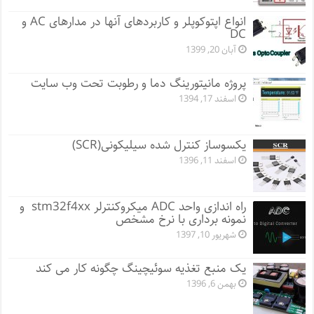
انواع اپتوکوپلر و کاربردهای آنها در مدارهای AC و
DC
آبان 20, 1399
پروژه مانيتورينگ دما و رطوبت تحت وب سایت
اسفند 17, 1394
یکسوساز کنترل شده سیلیکونی(SCR)
اسفند 11, 1396
راه اندازی واحد ADC میکروکنترلر stm32f4xx و
نمونه برداری با نرخ مشخص
شهریور 10, 1397
یک منبع تغذیه سوئیچینگ چگونه کار می کند
بهمن 6, 1396