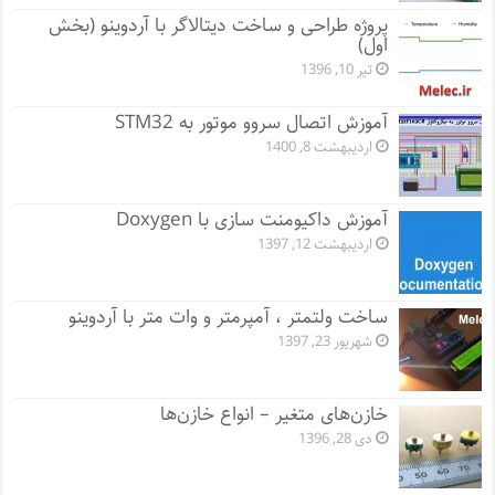
پروژه طراحی و ساخت دیتالاگر با آردوینو (بخش
اول)
تیر 10, 1396
آموزش اتصال سروو موتور به STM32
اردیبهشت 8, 1400
آموزش داکیومنت سازی با Doxygen
اردیبهشت 12, 1397
ساخت ولتمتر ، آمپرمتر و وات متر با آردوینو
شهریور 23, 1397
خازن‌های متغیر – انواع خازن‌ها
دی 28, 1396