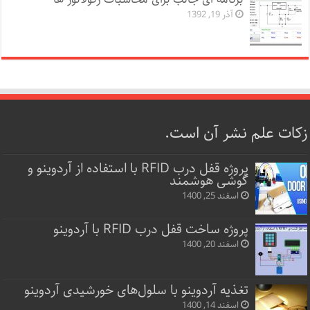
آذر 19, 1392
زکات علم نشر آن است.
پروژه قفل‌ درب RFID با استفاده از آردوینو و
گوشی هوشمند
اسفند 25, 1400
پروژه ساخت قفل‌ درب RFID با آردوینو
اسفند 20, 1400
تغذیه آردوینو با سلول‌های خورشیدی آردوینو
اسفند 14, 1400