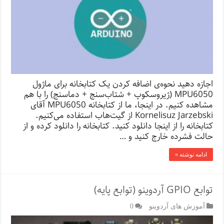
اجازه دهید نحوه‌ی اضافه کردن یک کتابخانه برای ماژول
MPU6050 (ژیروسکوپ + شتاب‌سنج + دماسنج) را با هم
مشاهده کنیم. در اینجا، ما از کتابخانه MPU6050 آقای
Kornelisuz Jarzebski از گیت‌هاب استفاده می‌کنیم.
کتابخانه را از اینجا دانلود کنید. کتابخانه را دانلود کرده و از
حالت فشرده خارج کنید و …
ادامه نوشته »
توابع GPIO آردوینو (توابع پایه)
آموزش های آردوینو
0