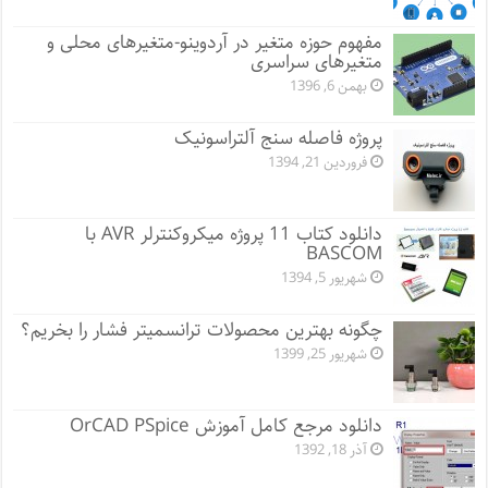
مفهوم حوزه متغیر در آردوینو-متغیرهای محلی و
متغیرهای سراسری
بهمن 6, 1396
پروژه فاصله سنج آلتراسونیک
فروردین 21, 1394
دانلود کتاب 11 پروژه میکروکنترلر AVR با
BASCOM
شهریور 5, 1394
چگونه بهترین محصولات ترانسمیتر فشار را بخریم؟
شهریور 25, 1399
دانلود مرجع کامل آموزش OrCAD PSpice
آذر 18, 1392