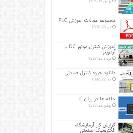
بهمن 18, 1398
مجموعه مقالات آموزش PLC
دی 23, 1392
آموزش کنترل موتور DC با
آردوینو
مرداد 26, 1399
دانلود جزوه کنترل صنعتی
دی 22, 1392
حلقه ها در زبان C
بهمن 22, 1398
گزارش کار آزمایشگاه
الکترونیک صنعتی