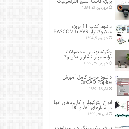
پروژه فاصله سنج آلتراسونیک
فروردین 21, 1394
دانلود کتاب 11 پروژه
میکروکنترلر AVR با BASCOM
شهریور 5, 1394
چگونه بهترین محصولات
ترانسمیتر فشار را بخریم؟
شهریور 25, 1399
دانلود مرجع کامل آموزش
OrCAD PSpice
آذر 18, 1392
انواع اپتوکوپلر و کاربردهای آنها
در مدارهای AC و DC
آبان 20, 1399
پروژه مانيتورينگ دما و رطوبت