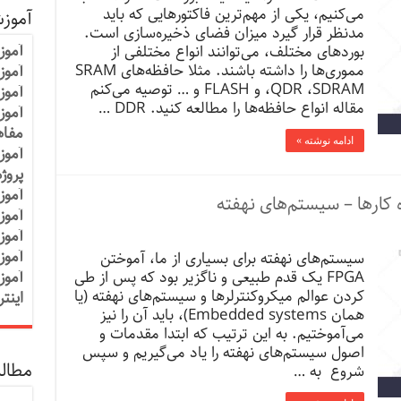
می‌کنیم، یکی از مهم‌ترین فاکتورهایی که باید
آموز
مدنظر قرار گیرد میزان فضای ذخیره‌سازی است.
آموز
بوردهای مختلف، می‌توانند انواع مختلفی از
مموری‌ها را داشته باشند. مثلا حافظه‌های SRAM
آموزش
،QDR ،SDRAM و FLASH و … توصیه می‌کنم
آموز
مقاله انواع حافظه‌ها را مطالعه کنید. DDR …
آموز
مفاه
ادامه نوشته »
آموز
پروژ
آموز
آموز
آموز
آموز
سیستم‌‌های نهفته برای بسیاری از ما، آموختن
FPGA یک قدم طبیعی و ناگزیر بود که پس از طی
آموز
کردن عوالم میکروکنترلرها و سیستم‌های نهفته (یا
اینت
همان Embedded systems)، باید آن را نیز
می‌آموختیم. به این ترتیب که ابتدا مقدمات و
اصول سیستم‌های نهفته را یاد می‌گیریم و سپس
مطالب
شروع به …