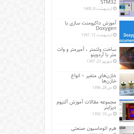
STM32
اردیبهشت 8, 1400
آموزش داکیومنت سازی با
Doxygen
اردیبهشت 12, 1397
ساخت ولتمتر ، آمپرمتر و وات
متر با آردوینو
شهریور 23, 1397
خازن‌های متغیر – انواع
خازن‌ها
دی 28, 1396
مجموعه مقالات آموزش آلتیوم
دیزاینر
دی 10, 1392
هرم اتوماسیون صنعتی