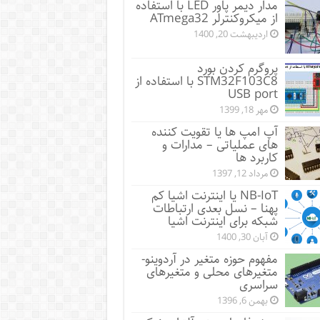
مدار دیمر پاور LED با استفاده
از میکروکنترلر ATmega32
اردیبهشت 20, 1400
پروگرم کردن بورد
STM32F103C8 با استفاده از
USB port
مهر 18, 1399
آپ امپ ها یا تقویت کننده
های عملیاتی – مدارات و
کاربرد ها
مرداد 12, 1397
NB-IoT یا اینترنت اشیا کم
پهنا – نسل بعدی ارتباطات
شبکه برای اینترنت اشیا
آبان 30, 1400
مفهوم حوزه متغیر در آردوینو-
متغیرهای محلی و متغیرهای
سراسری
بهمن 6, 1396