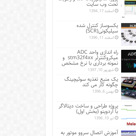
تحت وب سایت
اسفند 17, 1394
یکسوساز کنترل شده
سیلیکونی(SCR)
اسفند 11, 1396
راه اندازی واحد ADC
میکروکنترلر stm32f4xx و
نمونه برداری با نرخ مشخص
شهریور 10, 1397
یک منبع تغذیه سوئیچینگ
چگونه کار می کند
بهمن 6, 1396
پروژه طراحی و ساخت دیتالاگر
با آردوینو (بخش اول)
تیر 10, 1396
آموزش اتصال سروو موتور به