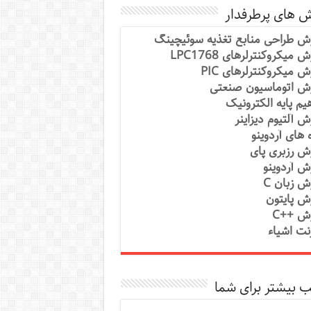
ش های پرطرفدار
ش طراحی منابع تغذیه سوئیچینگ
 میکروکنترلرهای LPC1768
ش میکروکنترلرهای PIC
ش اتوماسیون صنعتی
یم پایه الکترونیک
ش آلتیوم دیزاینر
ه های آردوینو
ش رزبری پای
ش آردوینو
ش زبان C
ش پایتون
ش ++C
رنت اشیاء
 بیشتر برای شما