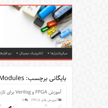
میکروکنترلرها
الکترونیک دیجیتال
نرم افزارها
بایگانی برچسب:
 Modules
آموزش FPGA و Verilog برای تازه کارها – DDR SDRAM
آموزش های FPGA
0