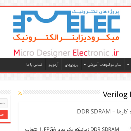
سایر موضوعات آموزشی
رزبری‌پای
آردوینو
تماس با ما
Verilog
DDR SDRAM زمانیکه یک بورد FPGA را انتخاب