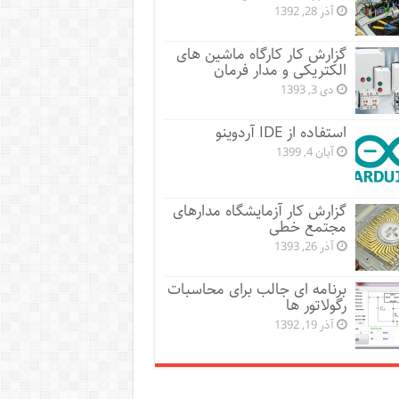
آذر 28, 1392
گزارش کار کارگاه ماشین های
الکتریکی و مدار فرمان
دی 3, 1393
استفاده از IDE آردوینو
آبان 4, 1399
گزارش کار آزمایشگاه مدارهای
مجتمع خطی
آذر 26, 1393
برنامه ای جالب برای محاسبات
رگولاتور ها
آذر 19, 1392