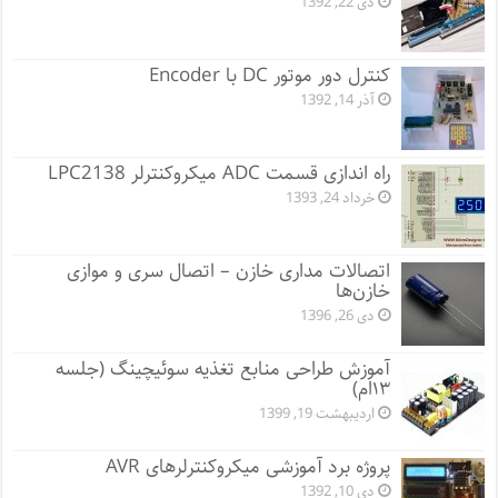
دی 22, 1392
کنترل دور موتور DC با Encoder
آذر 14, 1392
راه اندازی قسمت ADC میکروکنترلر LPC2138
خرداد 24, 1393
اتصالات مداری خازن‌ – اتصال سری و موازی
خازن‌ها
دی 26, 1396
آموزش طراحی منابع تغذیه سوئیچینگ (جلسه
۱۳ام)
اردیبهشت 19, 1399
پروژه برد آموزشی میکروکنترلرهای AVR
دی 10, 1392