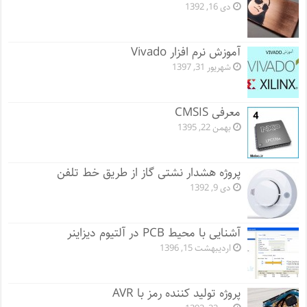
دی 16, 1392
آموزش نرم افزار Vivado
شهریور 31, 1397
معرفی CMSIS
بهمن 22, 1395
پروژه هشدار نشتی گاز از طریق خط تلفن
دی 9, 1392
آشنایی با محیط PCB در آلتیوم دیزاینر
اردیبهشت 15, 1396
پروژه تولید کننده رمز با AVR