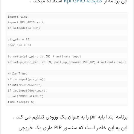
این برنامه از
کتابخانه Rpi.GPIO
استفاده میکند .
import time

import RPi.GPIO as io

io.setmode(io.BCM)

pir_pin = 18

door_pin = 23

io.setup(pir_pin, io.IN) # activate input

io.setup(door_pin, io.IN, pull_up_down=io.PUD_UP) # activate input with
while True:

if io.input(pir_pin):

print("PIR ALARM!")

if io.input(door_pin):

print("DOOR ALARM!")

time.sleep(0.5)
برنامه ابتدا پایه pir را به عنوان یک ورودی تنظیم می کند .
این به این خاطر است که سنسور PIR دارای یک خروجی