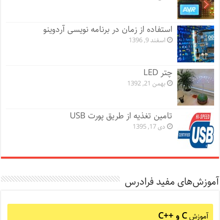
استفاده از زمان در برنامه نویسی آردوینو
اسفند 9, 1396
چتر LED
بهمن 21, 1392
تامین تغذیه از طریق پورت USB
دی 17, 1395
آموزش‌های مفید فرادرس
C و C++‎
آموزش