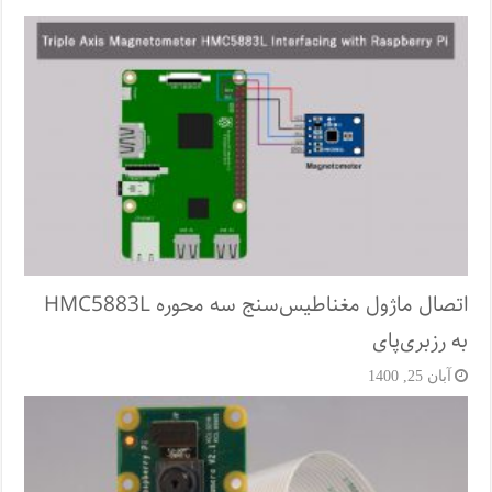
اتصال ماژول مغناطیس‌سنج سه محوره HMC5883L
به رزبری‌پای
آبان 25, 1400