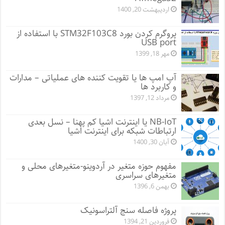
اردیبهشت 20, 1400
پروگرم کردن بورد STM32F103C8 با استفاده از
USB port
مهر 18, 1399
آپ امپ ها یا تقویت کننده های عملیاتی – مدارات
و کاربرد ها
مرداد 12, 1397
NB-IoT یا اینترنت اشیا کم پهنا – نسل بعدی
ارتباطات شبکه برای اینترنت اشیا
آبان 30, 1400
مفهوم حوزه متغیر در آردوینو-متغیرهای محلی و
متغیرهای سراسری
بهمن 6, 1396
پروژه فاصله سنج آلتراسونیک
فروردین 21, 1394