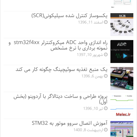
یکسوساز کنترل شده سیلیکونی(SCR)
اسفند 11, 1396
راه اندازی واحد ADC میکروکنترلر stm32f4xx و
نمونه برداری با نرخ مشخص
شهریور 10, 1397
یک منبع تغذیه سوئیچینگ چگونه کار می کند
بهمن 6, 1396
پروژه طراحی و ساخت دیتالاگر با آردوینو (بخش
اول)
تیر 10, 1396
آموزش اتصال سروو موتور به STM32
اردیبهشت 8, 1400