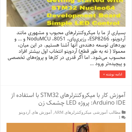
بسیاری از ما با میکروکنترلرهای محبوب و مشهوری مانند
آردوینو، ESP8266، رزبری‌پای، NoduMCU ،8051 و … و
بوردهای توسعه دهنده‌ی آنها آشنا هستیم. در این میان،
معمولا ( نه به طور قطع) آردوینو انتخاب اول بیشتر افراد
محسوب می‌شود. اما اگر قدری در کارها و پروژه‌ه‍ای تخصصی
و پیچیده‌تر ورود …
ادامه نوشته »
آموزش کار با میکروکنترلرهای STM32 با استفاده از
Arduino IDE: پروژه LED چشمک زن
مطالب آموزشی میکروکنترلرهای ARM
,
آموزش های آردوینو
1