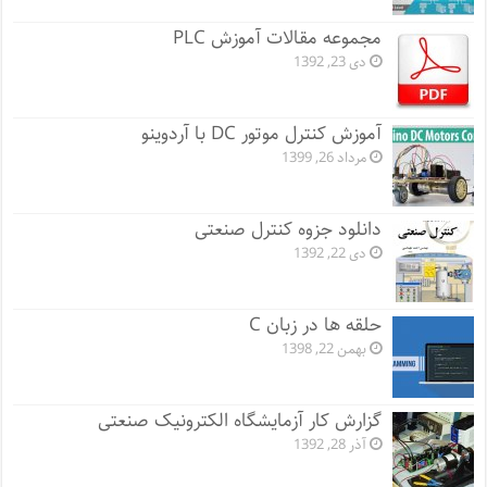
مجموعه مقالات آموزش PLC
دی 23, 1392
آموزش کنترل موتور DC با آردوینو
مرداد 26, 1399
دانلود جزوه کنترل صنعتی
دی 22, 1392
حلقه ها در زبان C
بهمن 22, 1398
گزارش کار آزمایشگاه الکترونیک صنعتی
آذر 28, 1392