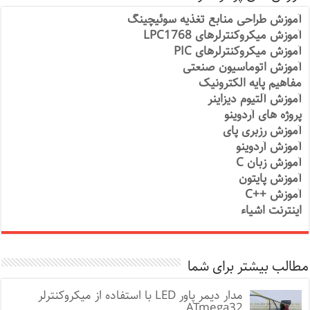
آموزش طراحی منابع تغذیه سوئیچینگ
آموزش میکروکنترلرهای LPC1768
آموزش میکروکنترلرهای PIC
آموزش اتوماسیون صنعتی
مفاهیم پایه الکترونیک
آموزش آلتیوم دیزاینر
پروژه های آردوینو
آموزش رزبری پای
آموزش آردوینو
آموزش زبان C
آموزش پایتون
آموزش ++C
اینترنت اشیاء
مطالب بیشتر برای شما
مدار دیمر پاور LED با استفاده از میکروکنترلر
ATmega32