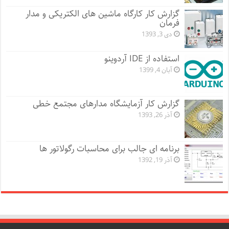
گزارش کار کارگاه ماشین های الکتریکی و مدار
فرمان
دی 3, 1393
استفاده از IDE آردوینو
آبان 4, 1399
گزارش کار آزمایشگاه مدارهای مجتمع خطی
آذر 26, 1393
برنامه ای جالب برای محاسبات رگولاتور ها
آذر 19, 1392