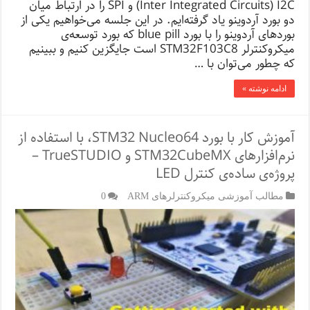
Inter Integrated Circuits) I2C) و SPI را در ارتباط میان
دو بورد آردوینو یاد گرفته‌ایم. در این جلسه می‌خواهیم یکی از
بوردهای آردوینو را با بورد blue pill که بورد توسعه‌ی
میکروکنترلر STM32F103C8 است جایگزین کنیم و ببینیم
که چطور می‌توان با …
ادامه نوشته »
آموزش کار با بورد STM32 Nucleo64، با استفاده از
نرم‌افزارهای STM32CubeMX و TrueSTUDIO –
پروژه‌ی ساده‌ی کنترل LED
مطالب آموزشی میکروکنترلرهای ARM
0