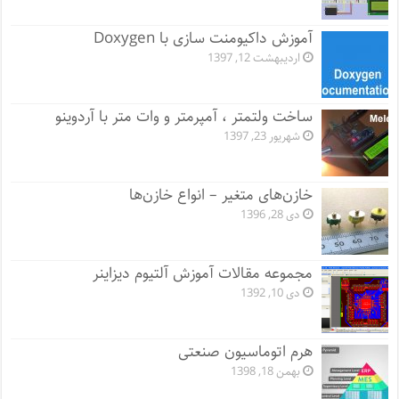
آموزش داکیومنت سازی با Doxygen
اردیبهشت 12, 1397
ساخت ولتمتر ، آمپرمتر و وات متر با آردوینو
شهریور 23, 1397
خازن‌های متغیر – انواع خازن‌ها
دی 28, 1396
مجموعه مقالات آموزش آلتیوم دیزاینر
دی 10, 1392
هرم اتوماسیون صنعتی
بهمن 18, 1398