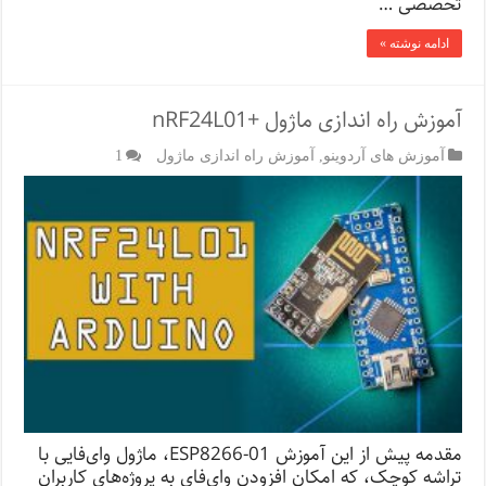
تخصصی …
ادامه نوشته »
آموزش راه اندازی ماژول +nRF24L01
آموزش های آردوینو
,
آموزش راه اندازی ماژول
1
مقدمه‌ پیش از این آموزش ESP8266-01، ماژول وای‌فایی با
تراشه کوچک، که امکان افزودن وای‌فای به پروژه‌های کاربران