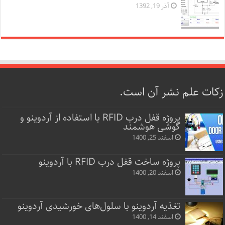
آذر 19, 1392
زکات علم نشر آن است.
پروژه قفل‌ درب RFID با استفاده از آردوینو و
گوشی هوشمند
اسفند 25, 1400
پروژه ساخت قفل‌ درب RFID با آردوینو
اسفند 20, 1400
تغذیه آردوینو با سلول‌های خورشیدی آردوینو
اسفند 14, 1400