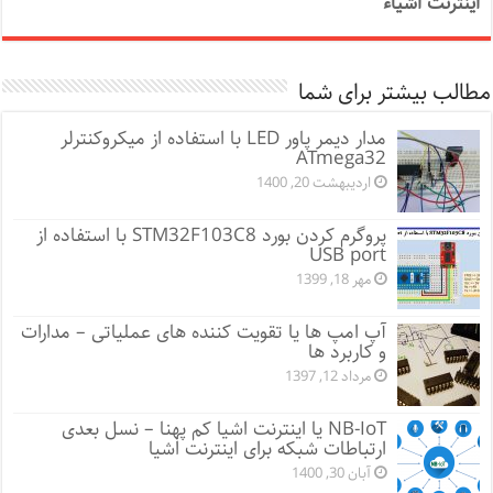
اینترنت اشیاء
مطالب بیشتر برای شما
مدار دیمر پاور LED با استفاده از میکروکنترلر
ATmega32
اردیبهشت 20, 1400
پروگرم کردن بورد STM32F103C8 با استفاده از
USB port
مهر 18, 1399
آپ امپ ها یا تقویت کننده های عملیاتی – مدارات
و کاربرد ها
مرداد 12, 1397
NB-IoT یا اینترنت اشیا کم پهنا – نسل بعدی
ارتباطات شبکه برای اینترنت اشیا
آبان 30, 1400