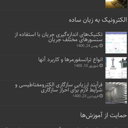
الکترونیک به زبان ساده
تکنیک‌های اندازه‌گیری جریان با استفاده از
سنسورهای مختلف جریان
بهمن 24, 1400
انواع ترانسفورمرها و کاربرد آنها
شهریور 10, 1400
فرآیند ارزیابی سازگاری الکترومغناطیسی و
شرایط لازم برای احراز سازگاری
فروردین 23, 1400
حمایت از آموزش‌ها