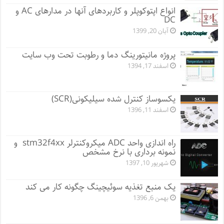
انواع اپتوکوپلر و کاربردهای آنها در مدارهای AC و
DC
آبان 20, 1399
پروژه مانيتورينگ دما و رطوبت تحت وب سایت
اسفند 17, 1394
یکسوساز کنترل شده سیلیکونی(SCR)
اسفند 11, 1396
راه اندازی واحد ADC میکروکنترلر stm32f4xx و
نمونه برداری با نرخ مشخص
شهریور 10, 1397
یک منبع تغذیه سوئیچینگ چگونه کار می کند
بهمن 6, 1396