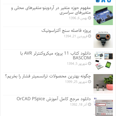
مفهوم حوزه متغیر در آردوینو-متغیرهای محلی و
متغیرهای سراسری
بهمن 6, 1396
پروژه فاصله سنج آلتراسونیک
فروردین 21, 1394
دانلود کتاب 11 پروژه میکروکنترلر AVR با
BASCOM
شهریور 5, 1394
چگونه بهترین محصولات ترانسمیتر فشار را بخریم؟
شهریور 25, 1399
دانلود مرجع کامل آموزش OrCAD PSpice
آذر 18, 1392