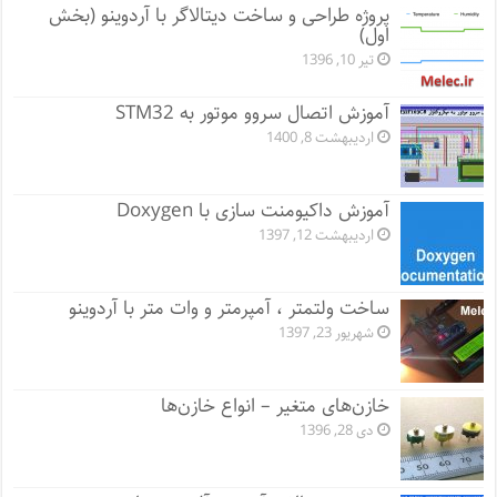
پروژه طراحی و ساخت دیتالاگر با آردوینو (بخش
اول)
تیر 10, 1396
آموزش اتصال سروو موتور به STM32
اردیبهشت 8, 1400
آموزش داکیومنت سازی با Doxygen
اردیبهشت 12, 1397
ساخت ولتمتر ، آمپرمتر و وات متر با آردوینو
شهریور 23, 1397
خازن‌های متغیر – انواع خازن‌ها
دی 28, 1396