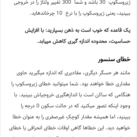
ژیروسکوپ 30 باشد و شما 300 تغییر ولتاژ را در خروجی
ببینید، یعنی ژیروسکوپ را با نرخ 10 چرخانده­اید.
یک قاعده که خوب است به ذهن بسپارید: با افزایش
حساسیت، محدوده اندازه ­گیری کاهش می­یابد.
خطای سنسور
مانند هر حسگر دیگری، مقادیری که اندازه می­گیرید حاوی
مقداری خطا خواهند بود. شما می­توانید خطای ژیروسکوپ را
هنگامی که ساکن است با اندازه­گیری خروجی­اش ببینید. با
وجود اینکه تصور می­کنید که در حالت سکون 0 درجه را
ببینید، اما همیشه مقدار کوچکِ غیرصفری را به عنوان خطا
خواهید دید. این خطاها گاهی­ اوقات خطای انحرافی یا خطای