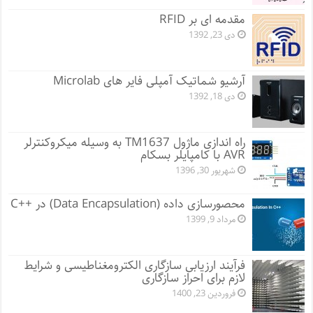
مقدمه ای بر RFID
دی 23, 1392
آرشیو شماتیک آمپلی فایر های Microlab
دی 18, 1392
راه اندازی ماژول TM1637 به وسیله میکروکنترلر
AVR با کامپایلر بسکام
شهریور 30, 1396
محصورسازی داده (Data Encapsulation) در ++C
مرداد 9, 1399
فرآیند ارزیابی سازگاری الکترومغناطیسی و شرایط
لازم برای احراز سازگاری
فروردین 23, 1400