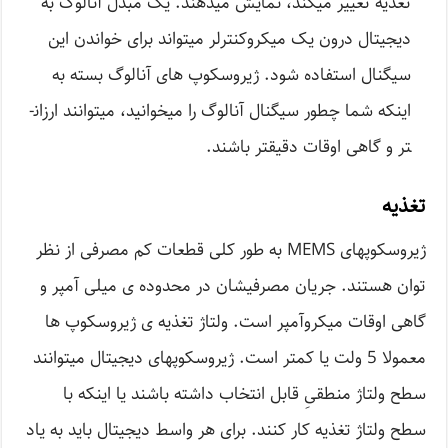
تغدیه تغییر می­کند، نمایش می­دهند. یک مبدل آنالوگ به
دیجیتال درون یک میکروکنترلر می­تواند برای خواندن این
سیگنال استفاده شود. ژیروسکوپ های آنالوگ بسته به
اینکه شما چطور سیگنال آنالوگ را می­خوانید، می­توانند ارزان­
تر و گاهی اوقات دقیق­تر باشند.
تغذیه
ژیروسکوپهای MEMS به طور کلی قطعات کم ­مصرفی از نظر
توان هستند. جریان مصرفی­شان در محدوده ­ی میلی­ آمپر و
گاهی اوقات میکروآمپر است. ولتاژ تغذیه ­ی ژیروسکوپ ها
معمولا 5 ولت یا کمتر است. ژیروسکوپهای دیجیتال می­توانند
سطح ولتاژ منطقیِ قابل انتخاب داشته باشند یا اینکه با
سطح ولتاژ تغذیه کار کنند. برای هر واسط دیجیتال باید به یاد