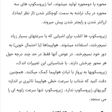
محوره یا دو­محوره تولید می­شوند، اما ژیروسکوپ های سه
محوره در یک تراشه به سمت کوچک­تر شدن (از نظر ابعاد)،
ارزان­تر شدن و رایج­تر شدن پیش می­روند.
ژیروسکوپ ها اغلب برای اشیایی که با سرعت­های بسیار زیاد
نمی­چرخند، استفاده می­شوند. هواپیماها (با احتمال خوبی) به
دور خود نمی­چرخند. در عوض آن­ها فقط در حد چند درجه حول
هر محور چرخش دارند. با شناسیایی این تغییرات اندک،
ژیروسکوپها به پروازِ با ثباتِ هواپیما کمک می­کنند. همچنین
دقت کنید که شتاب یا سرعت خطی هواپیما تاثیری بر اندازه­
گیری­های ژیروسکوپ ندارد. ژیروسکوپ تنها سرعت زاویه ­ای را
می­ سنجد.