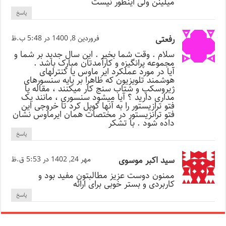
میلینن ولی اینطور نیست
پاسخ
رفعتی
فروردین 8, 1400 در 5:48 ب.ظ
سلام . وقت شما بخیر . این سال جدید بر شما و
مجموعه پرانگیزه و کارآمدتان مبارک باشد .
آیا در مورد عملکرد ایر ماوس یا کنترلهای
هوشمند تلویزیون که ظاهرا بر پایه سنسورهای
ژیروسکپ و شتاب سنج کار میکنند ، مقاله یا
مداری دارید ؟ آیا میشود سنسوری ، مانند یک
فتو ترازیستور را به آنها کوپل کرد تا خروجی این
فتو ترانزیستور در مختصات همان ایرماوس نشان
داده شود . با تشکر
پاسخ
سید اکبر موسوی
مهر 24, 1402 در 5:53 ق.ظ
ممنون دوست عزیز مطالبتون مفید بود و
کاربردی و بستر خوبی برای ارائه
پاسخ