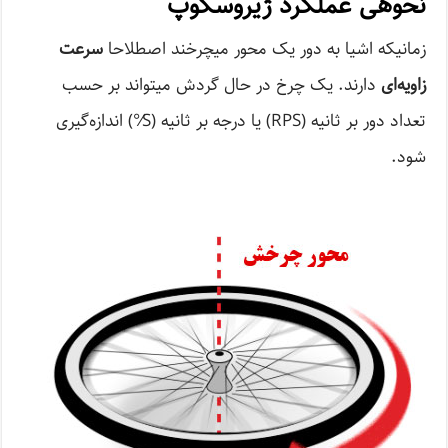
نحوه­ی عملکرد ژیروسکوپ
زمانی­که اشیا به دور یک محور می­چرخند اصطلاحا
سرعت
زاویه‌­ای
دارند. یک چرخ در حال گردش می­تواند بر حسب
تعداد دور بر ثانیه (RPS) یا درجه بر ثانیه (S⁄°) اندازه‌­گیری
شود.