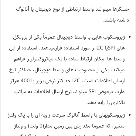
حسگرها می­توانند واسط ارتباطی از نوع دیجیتال یا آنالوگ
داشته باشند.
ژیروسکوپ هایی با واسط دیجیتال عموماً یکی از پروتکل­
های SPIیا I2C را مورد استفاده قرارمی­دهند. استفاده از این
واسط ­ها امکان ارتباط ساده با یک میکروکنترلر را فراهم
می­کند. یکی از محدودیت­ های واسط دیجیتال، حداکثر نرخ
ارسال اطلاعات است. I2C حداکثر نرخی برابر با 400 هرتز
دارد. درعوض SPI می­تواند نرخ ارسال اطلاعات به مراتب
بالاتری را ارایه دهد.
ژیروسکوپهای با واسط آنالوگ سرعت زاویه­ ای را با یک ولتاژ
متغیر، که عموما مقدارش بین زمینِ مدار(0 ولت) و ولتاژ