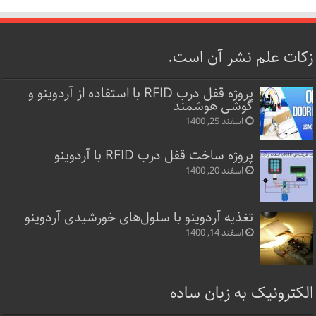
زکات علم نشر آن است.
پروژه قفل‌ درب RFID با استفاده از آردوینو و
گوشی هوشمند
اسفند 25, 1400
پروژه ساخت قفل‌ درب RFID با آردوینو
اسفند 20, 1400
تغذیه آردوینو با سلول‌های خورشیدی آردوینو
اسفند 14, 1400
الکترونیک به زبان ساده