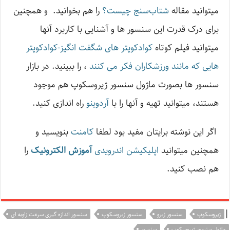
میتوانید مقاله
شتاب‌سنج چیست؟
را هم بخوانید. و همچنین
برای درک قدرت این سنسور ها و آشنایی با کاربرد آنها
میتوانید فیلم کوتاه
کوادکوپتر های شگفت انگیز-کوادکوپتر
هایی که مانند ورزشکاران فکر می کنند
، را ببینید. در بازار
سنسور ها بصورت ماژول سنسور ژیروسکوپ هم موجود
هستند، میتوانید تهیه و آنها را با
آردوینو
راه اندازی کنید.
اگر این نوشته‌ برایتان مفید بود لطفا
کامنت
بنویسید و
همچنین میتوانید
اپلیکیشن اندرویدی
آموزش الکترونیک
را
هم نصب کنید.
|
ژیروسکوپ
سنسور ژیرو
سنسور ژیروسکوپ
سنسور اندازه گیری سرعت زاویه ای
ماژول سنسور ژیروسکوپ
سنسور