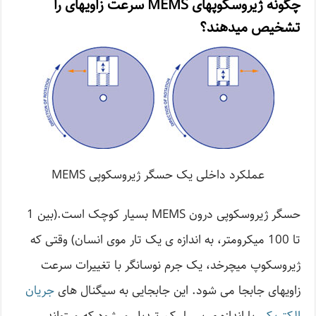
چگونه ژیروسکوپهای MEMS سرعت زاویه­ای را
تشخیص می­دهند؟
عملکرد داخلی یک حسگر ژیروسکوپی MEMS
حسگر ژیروسکوپی درون MEMS بسیار کوچک است.(بین 1
تا 100 میکرومتر، به اندازه­ ی یک تار موی انسان) وقتی که
ژیروسکوپ می­چرخد، یک جرم نوسان­گر با تغییرات سرعت
زاویه­ای جابجا می ­شود. این جابجایی به سیگنال­ های
جریان