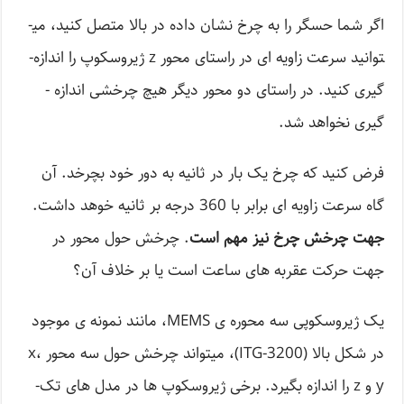
اگر شما حسگر را به چرخ نشان داده در بالا متصل کنید، می­
توانید سرعت زاو­یه ­ای در راستای محور z ژیروسکوپ را اندازه­
گیری کنید. در راستای دو محور دیگر هیچ چرخشی اندازه ­
گیری نخواهد شد.
فرض کنید که چرخ یک بار در ثانیه به دور خود بچرخد. آن
گاه سرعت زاویه ­ای برابر با 360 درجه بر ثانیه خوهد داشت.
جهت چرخش چرخ نیز مهم است
. چرخش حول محور در
جهت حرکت عقربه­ های ساعت است یا بر خلاف آن؟
یک ژیروسکوپی سه محوره ­ی MEMS، مانند نمونه­ ی موجود
در شکل بالا (ITG-3200)، می­تواند چرخش حول سه محور x،
y و z را اندازه بگیرد. برخی ژیروسکوپ ها در مدل­ های تک­