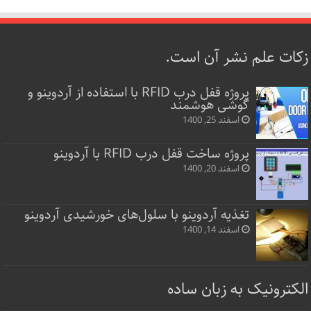
زکات علم نشر آن است.
پروژه قفل‌ درب RFID با استفاده از آردوینو و
گوشی هوشمند
اسفند 25, 1400
پروژه ساخت قفل‌ درب RFID با آردوینو
اسفند 20, 1400
تغذیه آردوینو با سلول‌های خورشیدی آردوینو
اسفند 14, 1400
الکترونیک به زبان ساده