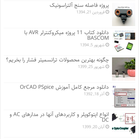
پروژه فاصله سنج آلتراسونیک
فروردین 21, 1394
دانلود کتاب 11 پروژه میکروکنترلر AVR با
BASCOM
شهریور 5, 1394
چگونه بهترین محصولات ترانسمیتر فشار را بخریم؟
شهریور 25, 1399
دانلود مرجع کامل آموزش OrCAD PSpice
آذر 18, 1392
انواع اپتوکوپلر و کاربردهای آنها در مدارهای AC و
DC
آبان 20, 1399