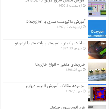
آموزش اتصال سروو موتور به STM32
اردیبهشت 8, 1400
آموزش داکیومنت سازی با Doxygen
اردیبهشت 12, 1397
ساخت ولتمتر ، آمپرمتر و وات متر با آردوینو
شهریور 23, 1397
خازن‌های متغیر – انواع خازن‌ها
دی 28, 1396
مجموعه مقالات آموزش آلتیوم دیزاینر
دی 10, 1392
هرم اتوماسیون صنعتی