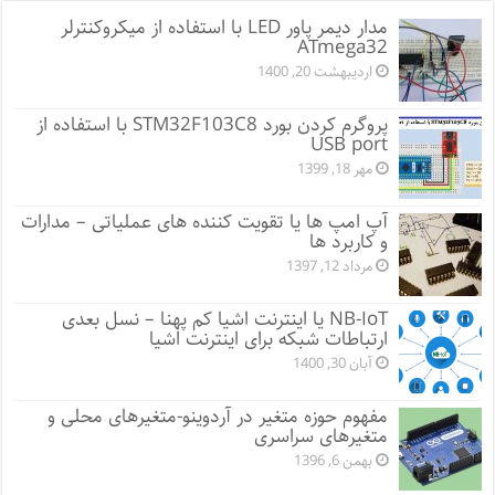
مدار دیمر پاور LED با استفاده از میکروکنترلر
ATmega32
اردیبهشت 20, 1400
پروگرم کردن بورد STM32F103C8 با استفاده از
USB port
مهر 18, 1399
آپ امپ ها یا تقویت کننده های عملیاتی – مدارات
و کاربرد ها
مرداد 12, 1397
NB-IoT یا اینترنت اشیا کم پهنا – نسل بعدی
ارتباطات شبکه برای اینترنت اشیا
آبان 30, 1400
مفهوم حوزه متغیر در آردوینو-متغیرهای محلی و
متغیرهای سراسری
بهمن 6, 1396