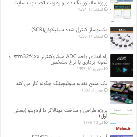
پروژه مانيتورينگ دما و رطوبت تحت وب سایت
اسفند 17, 1394
یکسوساز کنترل شده سیلیکونی(SCR)
اسفند 11, 1396
راه اندازی واحد ADC میکروکنترلر stm32f4xx و
نمونه برداری با نرخ مشخص
شهریور 10, 1397
یک منبع تغذیه سوئیچینگ چگونه کار می کند
بهمن 6, 1396
پروژه طراحی و ساخت دیتالاگر با آردوینو (بخش
اول)
تیر 10, 1396