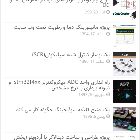
DC
آبان 20, 1399
پروژه مانيتورينگ دما و رطوبت تحت وب سایت
اسفند 17, 1394
یکسوساز کنترل شده سیلیکونی(SCR)
اسفند 11, 1396
راه اندازی واحد ADC میکروکنترلر stm32f4xx و
نمونه برداری با نرخ مشخص
شهریور 10, 1397
یک منبع تغذیه سوئیچینگ چگونه کار می کند
بهمن 6, 1396
پروژه طراحی و ساخت دیتالاگر با آردوینو (بخش