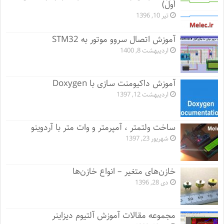
اول)
تیر 10, 1396
آموزش اتصال سروو موتور به STM32
اردیبهشت 8, 1400
آموزش داکیومنت سازی با Doxygen
اردیبهشت 12, 1397
ساخت ولتمتر ، آمپرمتر و وات متر با آردوینو
شهریور 23, 1397
خازن‌های متغیر – انواع خازن‌ها
دی 28, 1396
مجموعه مقالات آموزش آلتیوم دیزاینر