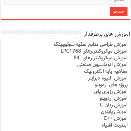
آموزش های پرطرفدار
آموزش طراحی منابع تغذیه سوئیچینگ
آموزش میکروکنترلرهای LPC1768
آموزش میکروکنترلرهای PIC
آموزش اتوماسیون صنعتی
مفاهیم پایه الکترونیک
آموزش آلتیوم دیزاینر
پروژه های آردوینو
آموزش رزبری پای
آموزش آردوینو
آموزش زبان C
آموزش پایتون
آموزش ++C
اینترنت اشیاء