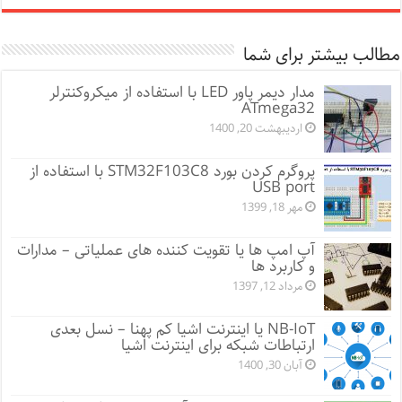
مطالب بیشتر برای شما
مدار دیمر پاور LED با استفاده از میکروکنترلر
ATmega32
اردیبهشت 20, 1400
پروگرم کردن بورد STM32F103C8 با استفاده از
USB port
مهر 18, 1399
آپ امپ ها یا تقویت کننده های عملیاتی – مدارات
و کاربرد ها
مرداد 12, 1397
NB-IoT یا اینترنت اشیا کم پهنا – نسل بعدی
ارتباطات شبکه برای اینترنت اشیا
آبان 30, 1400