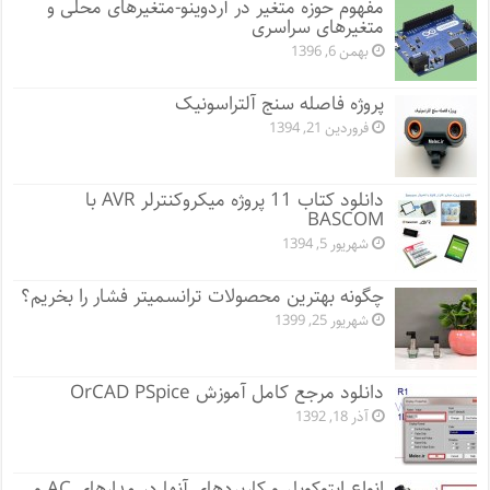
مفهوم حوزه متغیر در آردوینو-متغیرهای محلی و
متغیرهای سراسری
بهمن 6, 1396
پروژه فاصله سنج آلتراسونیک
فروردین 21, 1394
دانلود کتاب 11 پروژه میکروکنترلر AVR با
BASCOM
شهریور 5, 1394
چگونه بهترین محصولات ترانسمیتر فشار را بخریم؟
شهریور 25, 1399
دانلود مرجع کامل آموزش OrCAD PSpice
آذر 18, 1392
انواع اپتوکوپلر و کاربردهای آنها در مدارهای AC و