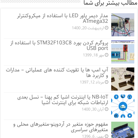
مطالب بیشتر برای شما
مدار دیمر پاور LED با استفاده از میکروکنترلر
ATmega32
اردیبهشت 20, 1400
پروگرم کردن بورد STM32F103C8 با استفاده از
USB port
مهر 18, 1399
آپ امپ ها یا تقویت کننده های عملیاتی – مدارات
و کاربرد ها
مرداد 12, 1397
NB-IoT یا اینترنت اشیا کم پهنا – نسل بعدی
ارتباطات شبکه برای اینترنت اشیا
آبان 30, 1400
مفهوم حوزه متغیر در آردوینو-متغیرهای محلی و
متغیرهای سراسری
بهمن 6, 1396