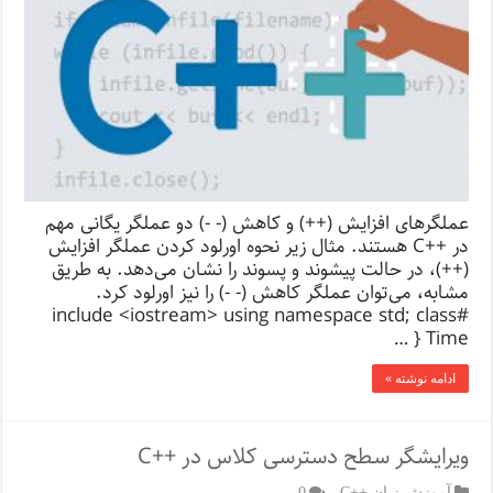
عملگرهای افزایش (++) و کاهش (- -) دو عملگر یگانی مهم
در ++C هستند. مثال زیر نحوه اورلود کردن عملگر افزایش
(++)، در حالت پیشوند و پسوند را نشان می‌دهد. به طریق
مشابه، می‌توان عملگر کاهش (- -) را نیز اورلود کرد.
#include <iostream> using namespace std; class
Time { …
ادامه نوشته »
ویرایشگر سطح دسترسی کلاس در ++C
آموزش زبان ++C
0