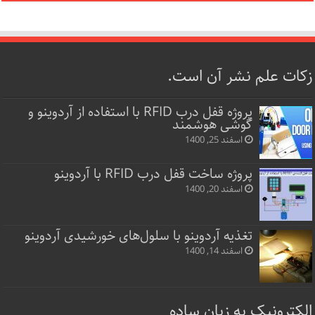
زکات علم نشر آن است.
پروژه قفل‌ درب RFID با استفاده از آردوینو و
گوشی هوشمند
اسفند 25, 1400
پروژه ساخت قفل‌ درب RFID با آردوینو
اسفند 20, 1400
تغذیه آردوینو با سلول‌های خورشیدی آردوینو
اسفند 14, 1400
الکترونیک به زبان ساده