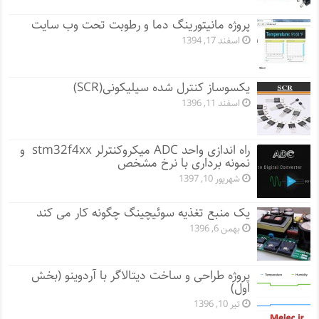
پروژه مانيتورينگ دما و رطوبت تحت وب سایت
اسفند 17, 1394
یکسوساز کنترل شده سیلیکونی(SCR)
اسفند 11, 1396
راه اندازی واحد ADC میکروکنترلر stm32f4xx و
نمونه برداری با نرخ مشخص
شهریور 10, 1397
یک منبع تغذیه سوئیچینگ چگونه کار می کند
بهمن 6, 1396
پروژه طراحی و ساخت دیتالاگر با آردوینو (بخش
اول)
تیر 10, 1396