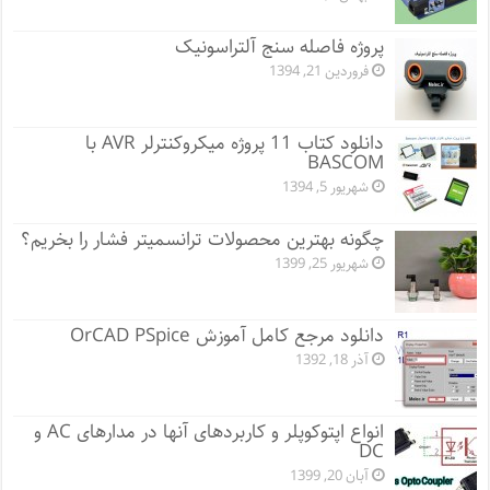
پروژه فاصله سنج آلتراسونیک
فروردین 21, 1394
دانلود کتاب 11 پروژه میکروکنترلر AVR با
BASCOM
شهریور 5, 1394
چگونه بهترین محصولات ترانسمیتر فشار را بخریم؟
شهریور 25, 1399
دانلود مرجع کامل آموزش OrCAD PSpice
آذر 18, 1392
انواع اپتوکوپلر و کاربردهای آنها در مدارهای AC و
DC
آبان 20, 1399