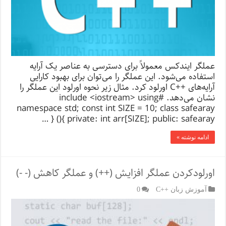
عملگر ایندکس معمولاً برای دسترسی به عناصر یک آرایه
استفاده می‌شود. این عملگر را می‌توان برای بهبود کارایی
آرایه‌های ++C اورلود کرد. مثال زیر نحوه اورلود این عملگر را
نشان می‌دهد. #include <iostream> using
namespace std; const int SIZE = 10; class safearay
{ private: int arr[SIZE]; public: safearay() { …
ادامه نوشته »
اورلودکردن عملگر افزایش (++) و عملگر کاهش (- -)
آموزش زبان ++C
0