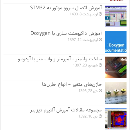
آموزش اتصال سروو موتور به STM32
اردیبهشت 8, 1400
آموزش داکیومنت سازی با Doxygen
اردیبهشت 12, 1397
ساخت ولتمتر ، آمپرمتر و وات متر با آردوینو
شهریور 23, 1397
خازن‌های متغیر – انواع خازن‌ها
دی 28, 1396
مجموعه مقالات آموزش آلتیوم دیزاینر
دی 10, 1392