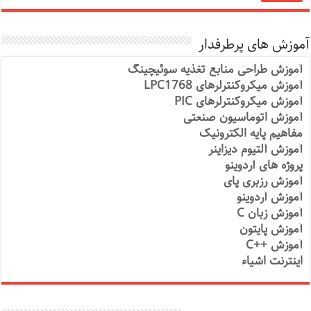
آموزش های پرطرفدار
آموزش طراحی منابع تغذیه سوئیچینگ
آموزش میکروکنترلرهای LPC1768
آموزش میکروکنترلرهای PIC
آموزش اتوماسیون صنعتی
مفاهیم پایه الکترونیک
آموزش آلتیوم دیزاینر
پروژه های آردوینو
آموزش رزبری پای
آموزش آردوینو
آموزش زبان C
آموزش پایتون
آموزش ++C
اینترنت اشیاء