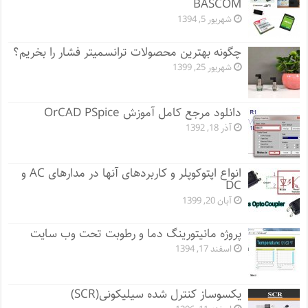
BASCOM
شهریور 5, 1394
چگونه بهترین محصولات ترانسمیتر فشار را بخریم؟
شهریور 25, 1399
دانلود مرجع کامل آموزش OrCAD PSpice
آذر 18, 1392
انواع اپتوکوپلر و کاربردهای آنها در مدارهای AC و
DC
آبان 20, 1399
پروژه مانيتورينگ دما و رطوبت تحت وب سایت
اسفند 17, 1394
یکسوساز کنترل شده سیلیکونی(SCR)