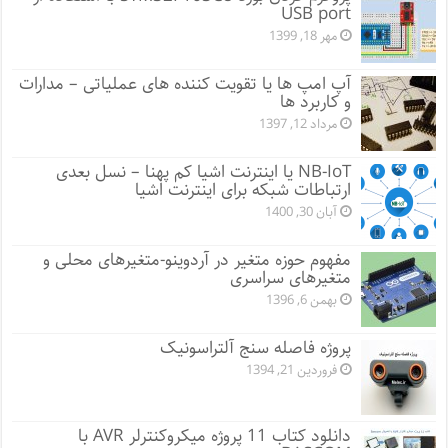
USB port
مهر 18, 1399
آپ امپ ها یا تقویت کننده های عملیاتی – مدارات
و کاربرد ها
مرداد 12, 1397
NB-IoT یا اینترنت اشیا کم پهنا – نسل بعدی
ارتباطات شبکه برای اینترنت اشیا
آبان 30, 1400
مفهوم حوزه متغیر در آردوینو-متغیرهای محلی و
متغیرهای سراسری
بهمن 6, 1396
پروژه فاصله سنج آلتراسونیک
فروردین 21, 1394
دانلود کتاب 11 پروژه میکروکنترلر AVR با