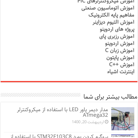
آموزش میکروکنترلرهای PIC
آموزش اتوماسیون صنعتی
مفاهیم پایه الکترونیک
آموزش آلتیوم دیزاینر
پروژه های آردوینو
آموزش رزبری پای
آموزش آردوینو
آموزش زبان C
آموزش پایتون
آموزش ++C
اینترنت اشیاء
مطالب بیشتر برای شما
مدار دیمر پاور LED با استفاده از میکروکنترلر
ATmega32
اردیبهشت 20, 1400
پروگرم کردن بورد STM32F103C8 با استفاده از