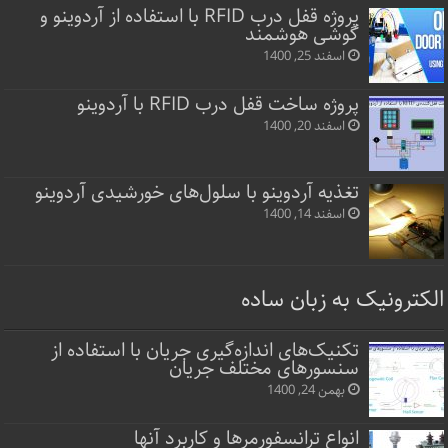
پروژه قفل‌ درب RFID با استفاده از آردوینو و
گوشی هوشمند
اسفند 25, 1400
پروژه ساخت قفل‌ درب RFID با آردوینو
اسفند 20, 1400
تغذیه آردوینو با سلول‌های خورشیدی آردوینو
اسفند 14, 1400
الکترونیک به زبان ساده
تکنیک‌های اندازه‌گیری جریان با استفاده از
سنسورهای مختلف جریان
بهمن 24, 1400
انواع ترانسفورمرها و کاربرد آنها