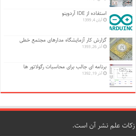
استفاده از IDE آردوینو
آبان 4, 1399
گزارش کار آزمایشگاه مدارهای مجتمع خطی
آذر 26, 1393
برنامه ای جالب برای محاسبات رگولاتور ها
آذر 19, 1392
زکات علم نشر آن است.