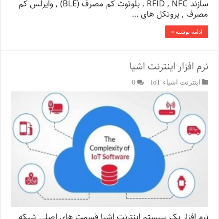
سازند RFID , NFC , بلوتوث کم مصرف (BLE) , وایرلس کم
مصرف , پروتکل های …
ادامه نوشته »
نرم افزار اینترنت اشیا
اینترنت اشیاء IoT
0
نرم افزار یک سیستم اینترنت اشیا قسمت های اصلی شبکه