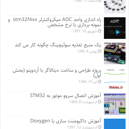
اسفند 11, 1396
راه اندازی واحد ADC میکروکنترلر stm32f4xx و
نمونه برداری با نرخ مشخص
شهریور 10, 1397
یک منبع تغذیه سوئیچینگ چگونه کار می کند
بهمن 6, 1396
پروژه طراحی و ساخت دیتالاگر با آردوینو (بخش
اول)
تیر 10, 1396
آموزش اتصال سروو موتور به STM32
اردیبهشت 8, 1400
آموزش داکیومنت سازی با Doxygen
اردیبهشت 12, 1397